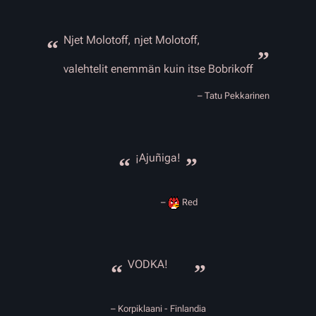
Njet Molotoff, njet Molotoff,
“
”
valehtelit enemmän kuin itse Bobrikoff
– Tatu Pekkarinen
¡Ajuñiga!
“
”
–
Red
VODKA!
“
”
– Korpiklaani - Finlandia