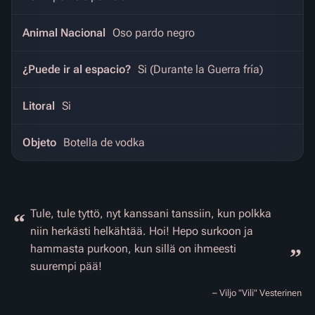
Animal Nacional
Oso pardo negro
¿Puede ir al espacio?
Si (Durante la Guerra fría)
Litoral
Si
Objeto
Botella de vodka
Tule, tule tyttö, nyt kanssani tanssiin, kun polkka
“
niin herkästi helkähtää. Hoi! Hepo surkoon ja
hammasta purkoon, kun sillä on ihmeesti
”
suurempi pää!
– Viljo "Vili" Vesterinen