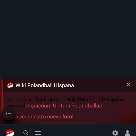
Wiki Polandball Hispana
Se declara oficialmente a Wiki Polandball Hispana
como el
Impaerium Unitum Polandballae
Sumario
Más a
¡Ve a ver nuestro nuevo foro!
Búsqueda alternativa
Menú alternativo
Men