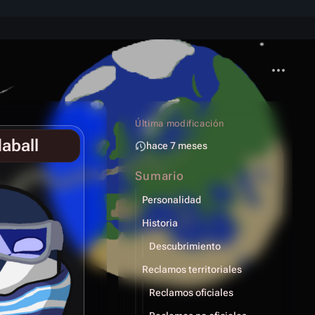
Más acci
Última modificación
daball
hace 7 meses
Sumario
Personalidad
Historia
Descubrimiento
Reclamos territoriales
Reclamos oficiales