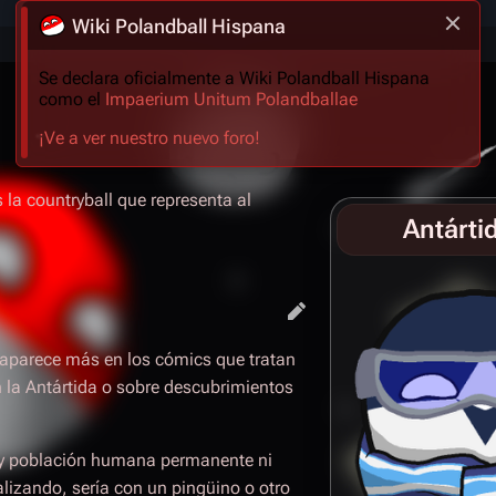
Wiki Polandball Hispana
Se declara oficialmente a Wiki Polandball Hispana
como el
Impaerium Unitum Polandballae
¡Ve a ver nuestro nuevo foro!
 la countryball que representa al
Antárti
 aparece más en los cómics que tratan
n la Antártida o sobre descubrimientos
ay población humana permanente ni
ializando, sería con un pingüino o otro