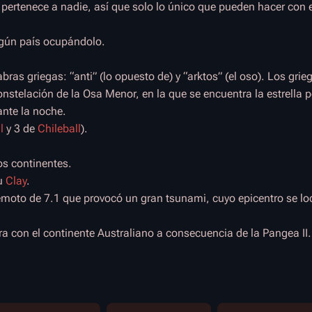
 pertenece a nadie, así que solo lo único que pueden hacer con 
ingún país ocupándolo.
abras griegas: “anti” (lo opuesto de) y “arktos” (el oso). Los g
constelación de la Osa Menor, en la que se encuentra la estrella p
ante la noche.
l
y 3 de
Chileball
).
os continentes.
su
Clay
.
remoto de 7.1 que provocó un gran tsunami, cuyo epicentro se lo
ra con el continente Australiano a consecuencia de la Pangea II.