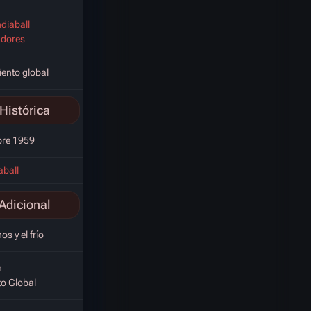
diaball
adores
ento global
Histórica
bre 1959
ball
Adicional
s y el frío
n
to Global