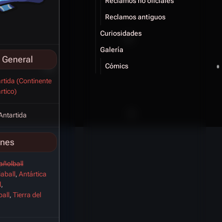
Reclamos no oficiales
Reclamos antiguos
Curiosidades
Galería
 General
Cómics
rtida (Continente
rtico)
 Antartida
ones
añolball
iaball
,
Antártica
l
,
all
,
Tierra del