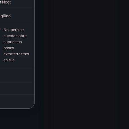
t Noot
ngüino
?
No, pero se
cuenta sobre
supuestas
bases
extraterrestres
en ella