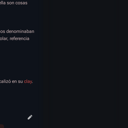
ella son cosas
riegos denominaban
olar, referencia
calizó en su
clay
.