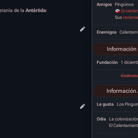
Amigos
Pingüinos
eranía de la
Antártida
:
Groenlan
Sus
r
e
c
l
a
m
Enemigos
Calentami
Información 
Fundación
1 diciem
Godwana
Información 
Le gusta
Los Pinguino
Odia
La colonizació
El Calentamien