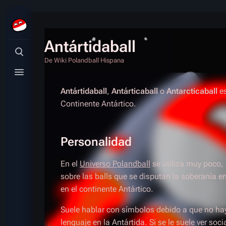
Antártidaball
Búsqueda alternativa
De Wiki Polandball Hispana
Menú alternativo
Antártidaball
,
Antárticaball
o
Antarcticaball
es
Continente Antártico.
Personalidad
En el
Universo Polandball
se utiliza muy poco,
sobre las balls que se disputan la soberanía e
en el continente Antártico.
Suele hablar con símbolos debido a que no h
lenguaje en la Antártida. Si se le suele ver soc