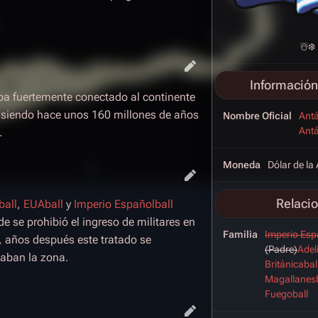
☃️❄️
Información
ba fuertemente conectado al continente
, siendo hace unos 160 millones de años
Nombre Oficial
Antá
Antá
.
Moneda
Dólar de la
Relaci
ball
,
EUAball
y
Imperio Españolball
e se prohibió el ingreso de militares en
Familia
Imperio Esp
s, años después este tratado se
(Padre)
Adel
maban la zona.
Británicabal
Magallanesb
Fuegoball