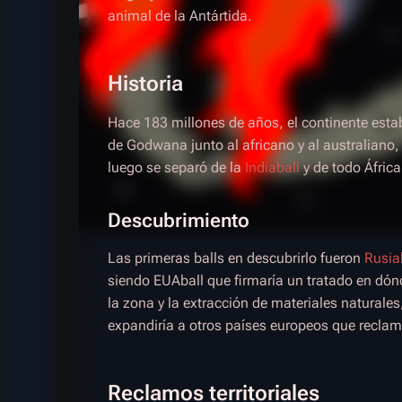
animal de la Antártida.
Historia
Hace 183 millones de años, el continente esta
de Godwana junto al africano y al australiano
luego se separó de la
Indiaball
y de todo África
Descubrimiento
Las primeras balls en descubrirlo fueron
Rusia
siendo EUAball que firmaría un tratado en dónd
la zona y la extracción de materiales naturale
expandiría a otros países europeos que recla
Reclamos territoriales