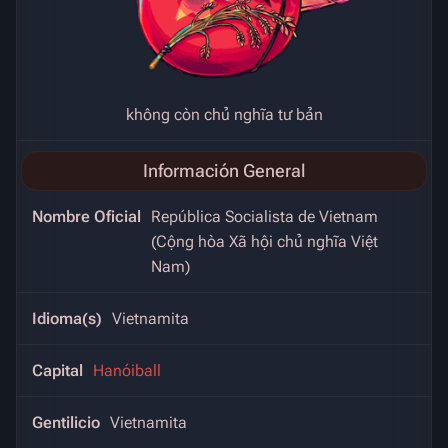
không còn chủ nghĩa tư bản
Información General
Nombre Oficial
República Socialista de Vietnam
(Cộng hòa Xã hội chủ nghĩa Việt
Nam)
Idioma(s)
Vietnamita
Capital
Hanóiball
Gentilicio
Vietnamita