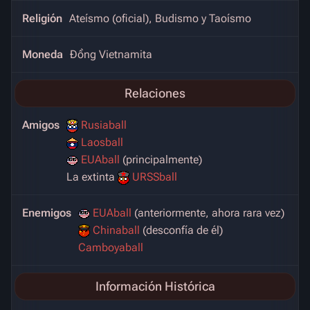
Religión
Ateísmo (oficial), Budismo y Taoísmo
Moneda
Đồng Vietnamita
Relaciones
Amigos
Rusiaball
Laosball
EUAball
(principalmente)
La extinta
URSSball
Enemigos
EUAball
(anteriormente, ahora rara vez)
Chinaball
(desconfía de él)
Camboyaball
Información Histórica