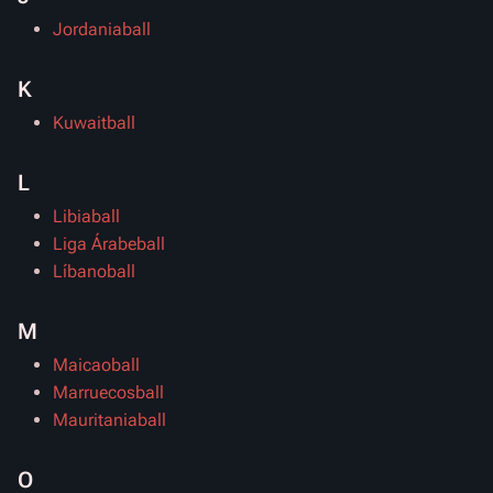
Jordaniaball
K
Kuwaitball
L
Libiaball
Liga Árabeball
Líbanoball
M
Maicaoball
Marruecosball
Mauritaniaball
O