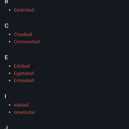
B
Baréinball
C
Chadball
Comorasball
E
EAUball
Egiptoball
Eritreaball
I
Irakball
Israelcube
J