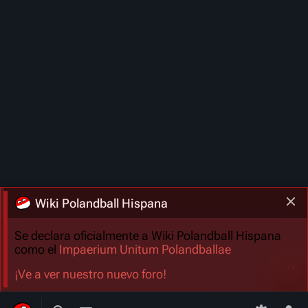
Wiki Polandball Hispana
Se declara oficialmente a Wiki Polandball Hispana
como el
Impaerium Unitum Polandballae
Más a
¡Ve a ver nuestro nuevo foro!