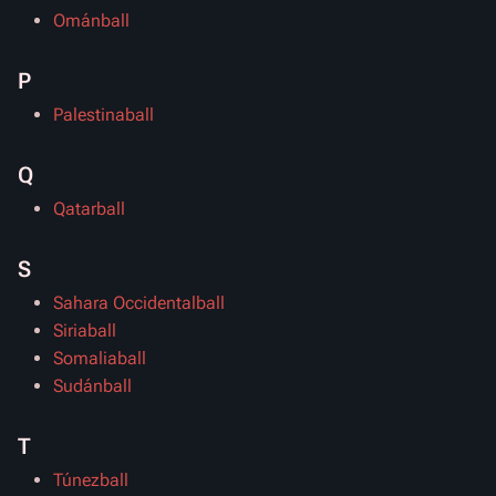
Ománball
P
Palestinaball
Q
Qatarball
S
Sahara Occidentalball
Siriaball
Somaliaball
Sudánball
T
Túnezball