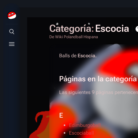
Categoría
:
Escocia
Búsqueda alternativa
De Wiki Polandball Hispana
Menú alternativo
Balls de
Escocia.
Páginas en la categorí
Las siguientes 9 páginas pertenecen 
E
Edimburgoball
Escociaball