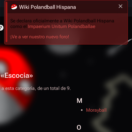
Wiki Polandball Hispana
Se declara oficialmente a Wiki Polandball Hispana
como el
Impaerium Unitum Polandballae
¡Ve a ver nuestro nuevo foro!
a «Escocia»
a esta categoría, de un total de 9.
M
Morayball
O