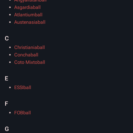
Asgardiaball
Atlantiumball
Austenasiaball
C
Christianiaball
Conchaball
Coto Mixtoball
E
ESSIball
F
FOBball
G