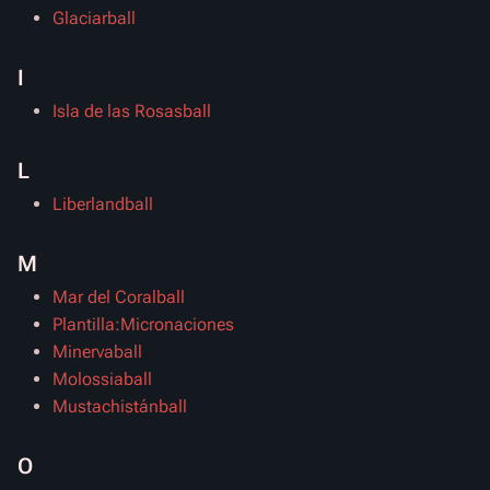
Glaciarball
I
Isla de las Rosasball
L
Liberlandball
M
Mar del Coralball
Plantilla:Micronaciones
Minervaball
Molossiaball
Mustachistánball
O