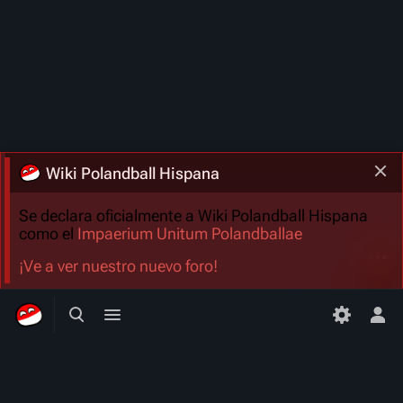
Wiki Polandball Hispana
Se declara oficialmente a Wiki Polandball Hispana
como el
Impaerium Unitum Polandballae
Más a
¡Ve a ver nuestro nuevo foro!
Búsqueda alternativa
Menú alternativo
Men