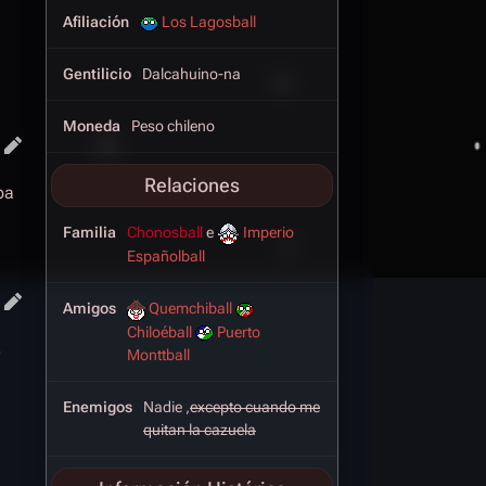
Afiliación
Los Lagosball
Gentilicio
Dalcahuino-na
Moneda
Peso chileno
Relaciones
ba
Familia
Chonosball
e
Imperio
Españolball
Amigos
Quemchiball
Chiloéball
Puerto
s
Monttball
Enemigos
Nadie ,
excepto cuando me
quitan la cazuela