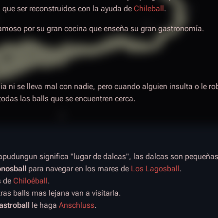
n que ser reconstruidos con la ayuda de
Chileball
.
amoso por su gran cocina que enseña su gran gastronomía.
ia ni se lleva mal con nadie, pero cuando alguien insulta o le ro
todas las balls que se encuentren cerca.
pudungun significa "lugar de dalcas", las dalcas son pequeña
nosball
para navegar en los mares de
Los Lagosball
.
s de
Chiloéball
.
ras balls mas lejana van a visitarla.
astroball
le haga
Anschluss
.