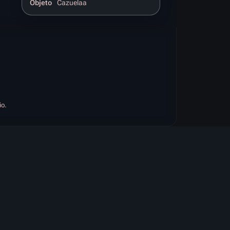
Objeto
Cazuelaa
io.