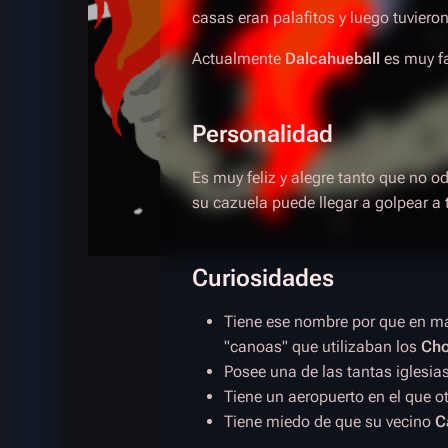
casas eran palafitos y luego tuviero
Actualmente
Dalcahueball
es muy f
Personalidad
Es muy feliz y alegre tanto que no od
su cazuela puede llegar a golpear a 
Curiosidades
Tiene ese nombre por que en ma
"canoas" que utilizaban los
Cho
Posee una de las tantas iglesia
Tiene un aeropuerto en el que ot
Tiene miedo de que su vecino
C