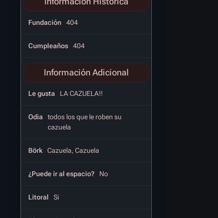
Información Histórica
Fundación
404
Cumpleaños
404
Información Adicional
Le gusta
LA CAZUELA!!
Odia
todos los que le roben su
cazuela
Börk
Cazuela, Cazuela
¿Puede ir al espacio?
No
Litoral
Si