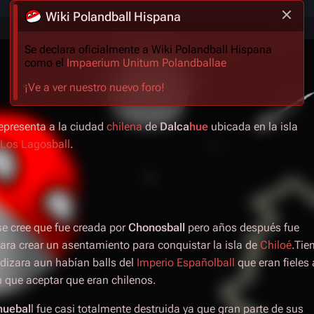
Wiki Polandball Hispana
Se declara oficialmente a Wiki Polandball Hispana
como el
Impaerium Unitum Polandballae
¡Ve a ver nuestro nuevo foro!
epresenta a la ciudad
chilena
de
Dalca
hue
ubicada en la isla
Los Lagosball
.
se cree que fue creada por
Chonosball
pero años después fue
ara crear un asentamiento para conquistar la isla de
Chiloé
.Ti
dizara aun habían balls del
Imperio Españolball
que eran fieles 
 que aceptar que eran chilenos.
huebal
l fue casi totalmente destruida ya que gran parte de sus