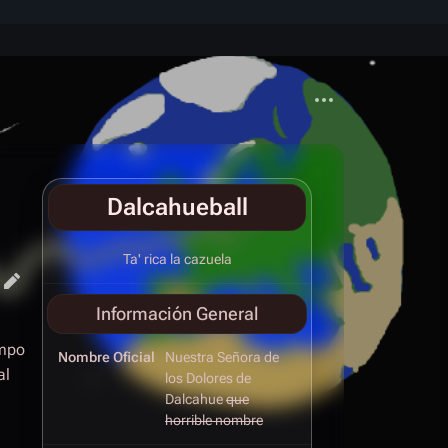
Más acciones
Dalcahueball
Ta' rica la cazuela
Información General
empo
Nombre Oficial
Nuestra Señora de
al
los Dolores de
Dalcahue
que
horrible nombre