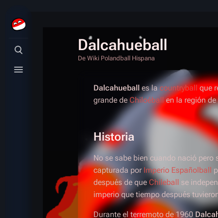
Dalcahueball
Búsqueda alternativa
De Wiki Polandball Hispana
Menú alternativo
Dalcahueball
es la
countryball
que r
grande de
Chiloéball
en la región de
Historia
No se sabe bien cuando nació pero 
capturada por
Imperio Españolball
p
después de que
Chileball
se indepen
imperio que tiempo después tuvieron
Durante el terremoto de 1960
Dalca