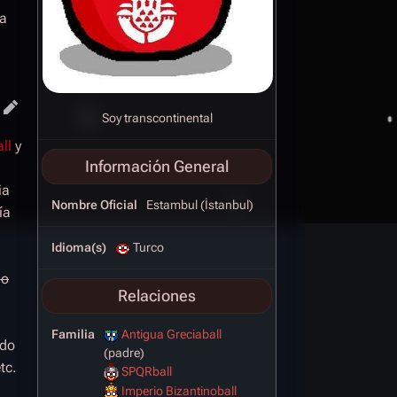
la
Soy transcontinental
ll
y
Información General
ia
Nombre Oficial
Estambul (İstanbul)
ía
Idioma(s)
Turco
lo
Relaciones
Familia
Antigua Greciaball
ado
(padre)
tc.
SPQRball
Imperio Bizantinoball