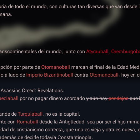
oria de todo el mundo, con culturas tan diversas que van desde 
omana.
transcontinentales del mundo, junto con
Atyrauball
,
Oremburgoba
opción por parte de
Otomanoball
marcan el final de la Edad Med
ho a lado de
Imperio Bizantinoball
contra
Otomanoball
, hoy en d
o Asassins Creed: Revelations.
eciaball
por no pagar dinero acordado
y aún hay
pendejos
que 
rande de
Turquíaball
, no es la capital.
ante con
Romaball
desde la Antigüedad, sea por ser el hijo mim
edad de cristianismo correcta, que una es vieja y otra es nueva, e
además de decirle todavía Constantinopla.