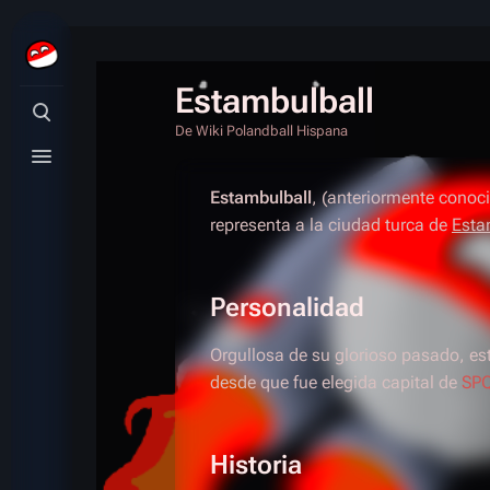
Estambulball
Búsqueda alternativa
De Wiki Polandball Hispana
Menú alternativo
Estambulball
, (anteriormente cono
representa a la ciudad turca de
Esta
Personalidad
Orgullosa de su glorioso pasado, est
desde que fue elegida capital de
SPQ
Historia