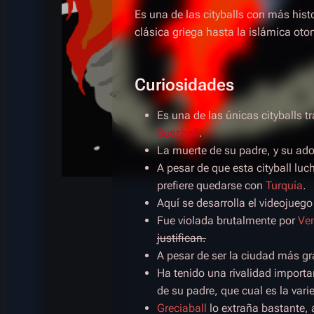
Es una de las cityballs con más hist
clásica griega hasta la islámica ot
Curiosidades
Es una de las únicas cityballs 
Suezball
.
La muerte de su padre, y su ad
A pesar de que esta cityball luc
prefiere quedarse con
Turquía
.
Aquí se desarrolla el videojueg
Fue violada brutalmente por
Ven
justifican.
A pesar de ser la ciudad más g
Ha tenido una rivalidad import
de su padre, que cual es la vari
Greciaball
lo extraña bastante, 