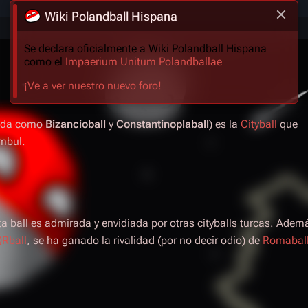
Wiki Polandball Hispana
Se declara oficialmente a Wiki Polandball Hispana
como el
Impaerium Unitum Polandballae
¡Ve a ver nuestro nuevo foro!
cida como
Bizancioball
y
Constantinoplaball
) es la
Cityball
que
mbul
.
a ball es admirada y envidiada por otras cityballs turcas. Adem
Rball
, se ha ganado la rivalidad (por no decir odio) de
Romabal