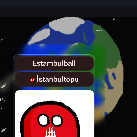
Más acciones
Estambulball
İstanbultopu
ás,
l
.