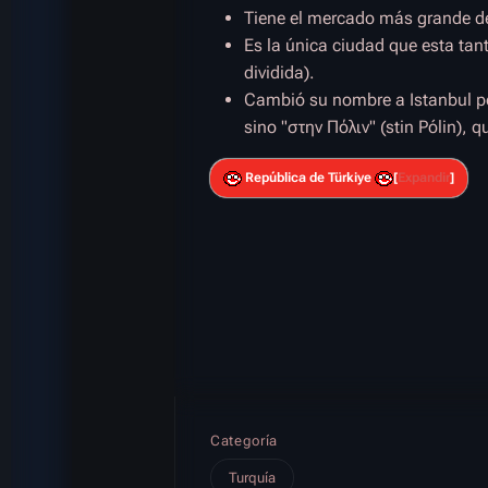
Tiene el mercado más grande de
Es la única ciudad que esta tan
dividida).
Cambió su nombre a Istanbul por
sino "στην Πόλιv" (stin Pólin), 
República de Türkiye
Expandir
Categoría
Turquía