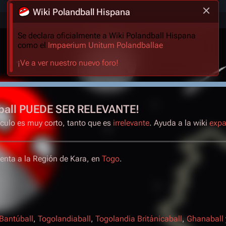
Wiki Polandball Hispana
Se declara oficialmente a Wiki Polandball Hispana
como el
Impaerium Unitum Polandballae
¡Ve a ver nuestro nuevo foro!
ball PUEDE SER RELEVANTE!
ículo es muy corto, tanto que es
irrelevante
. Ayuda a la wiki
expa
senta a la Región de Kara, en
Togo
.
Bantúball
,
Togolandiaball
,
Togolandia Británicaball
,
Ghanaball