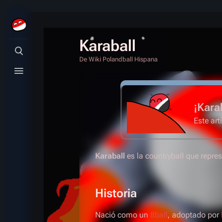
Karaball
Búsqueda alternativa
De Wiki Polandball Hispana
Menú alternativo
¡Kara
Este art
Karaball
es la countryball que repre
Historia
Nació como un
8ball
, adoptado por