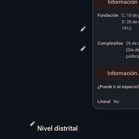
Información 
Fundación
C: 10 de 
D: 26 de
1912
Cumpleaños
26 de 
(Día de
polític
Información 
¿Puede ir al espacio
Litoral
No
Nivel distrital