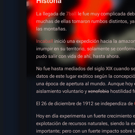
Historia
La llegada de
7ball
le fue muy complicada debi
muchas de ellas tomaron rumbos distintos, ya s
las montañas.
Incaball
inició una expedición hacia la amazon
irrumpir en su territorio, solamente se conform
pudo salir con vida de ahí, hasta ahora.
No fue hasta mediados del siglo XIX cuando s
datos de este lugar exótico según la concepci
una época de apertura al mundo. Aunque hoy 
aislamiento voluntario y
xenofobia
hostilidad f
El 26 de diciembre de 1912 se independiza de
Hoy en día experimenta un fuerte crecimiento
explotación de recursos naturales, siendo la 
importante; pero con un fuerte impacto sobre 