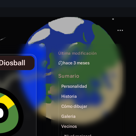
Más acci
Última modificación
Diosball
hace 3 meses
Sumario
Personalidad
Historia
Cómo dibujar
Galeria
Vecinos