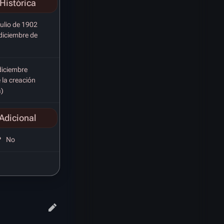
Histórica
julio de 1902
 diciembre de
diciembre
 la creación
a)
Adicional
?
No