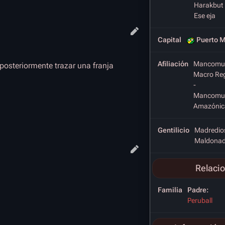
Harakbut
Ese eja
Capital
Puerto 
Afiliación
Mancomun
posteriormente trazar una franja
Macro Reg
-
Mancomun
Amazónic
Gentilicio
Madredios
Maldonad
Relaci
Familia
Padre:
Peruball