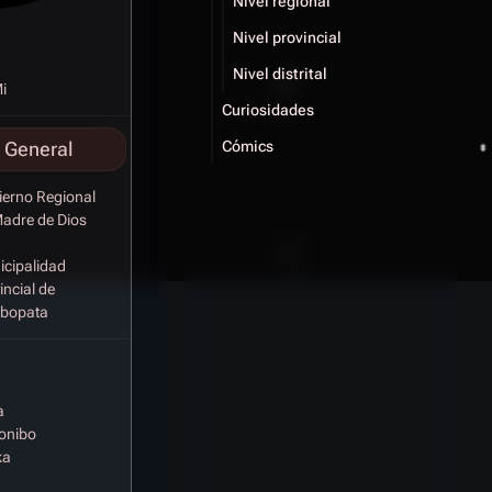
Nivel regional
Nivel provincial
Nivel distrital
i
Curiosidades
 General
Cómics
erno Regional
adre de Dios
cipalidad
incial de
bopata
a
onibo
ka