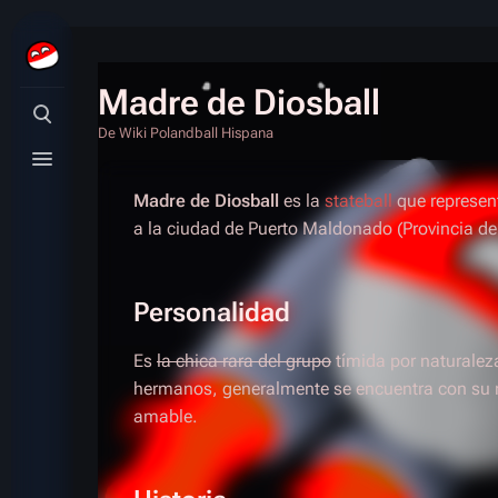
Madre de Diosball
Búsqueda alternativa
De Wiki Polandball Hispana
Menú alternativo
Madre de Diosball
es la
stateball
que represen
a la ciudad de Puerto Maldonado (Provincia d
Personalidad
Es
la chica rara del grupo
tímida por naturaleza
hermanos, generalmente se encuentra con su m
amable.