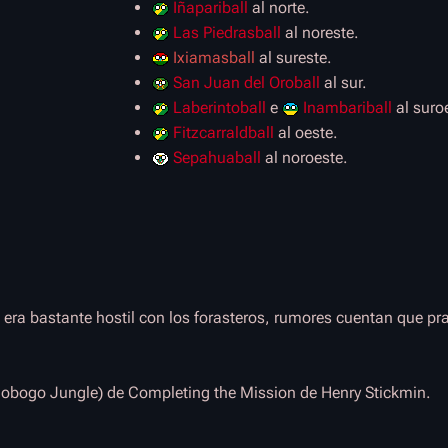
Iñapariball
al norte.
Las Piedrasball
al noreste.
Ixiamasball
al sureste.
San Juan del Oroball
al sur.
Laberintoball
e
Inambariball
al suro
Fitzcarraldball
al oeste.
Sepahuaball
al noroeste.
ra bastante hostil con los forasteros, rumores cuentan que pra
gobogo Jungle) de Completing the Mission de Henry Stickmin.