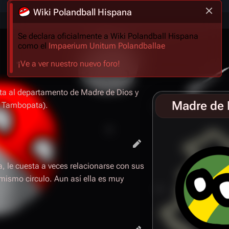
Wiki Polandball Hispana
Se declara oficialmente a Wiki Polandball Hispana
como el
Impaerium Unitum Polandballae
¡Ve a ver nuestro nuevo foro!
ta al departamento de Madre de Dios y
Madre de 
e Tambopata).
, le cuesta a veces relacionarse con sus
ismo circulo. Aun así ella es muy