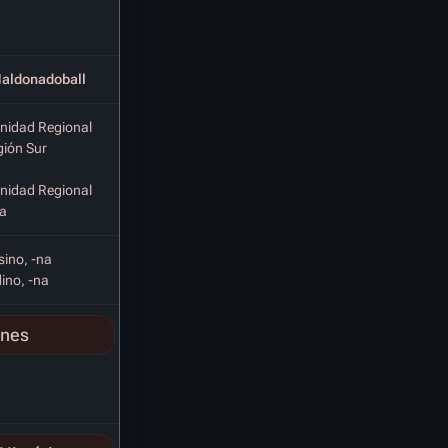
Maldonadoball
idad Regional
ión Sur
idad Regional
a
ino, -na
ino, -na
ones