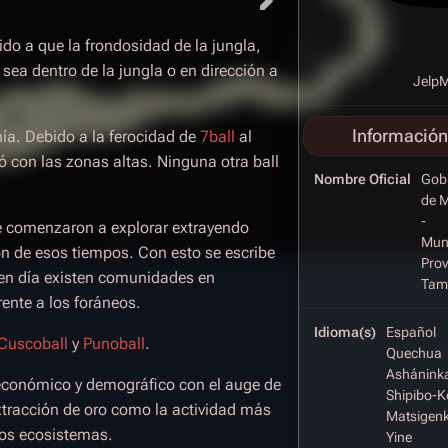
do a que la frondosidad de la jungla,
ea dentro de la jungla o en dirección a
JelpM
Información
ía. Debido a la ferocidad de
7ball
al
ó con las zonas altas. Ninguna otra ball
Nombre Oficial
Gobi
de M
-
e comenzaron a explorar extrayendo
Muni
ón de esos tiempos. Con esto se escribe
Prov
en día existen comunidades en
Tam
rente a los foráneos.
Idioma(s)
Español
Cuscoball
y
Punoball
.
Quechua
Ashánink
 económico y demográfico con el auge de
Shipibo-K
extracción de oro como la actividad más
Matsigen
los ecosistemas.
Yine