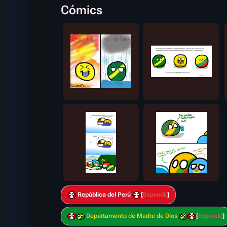
Cómics
República del Perú
Expandir
Departamento de Madre de Dios
Expandir