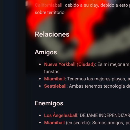
Californiaball
, debido a su clay, debido a esto
sobre territorio.
Relaciones
Amigos
Nueva Yorkball (Ciudad)
: Es mi mejor a
turistas.
Miamiball
: Tenemos las mejores playas,
Seattleball
: Ambas tenemos tecnología d
Enemigos
Los Ángelesball
: DEJAME INDEPENDIZ
Miamiball
(en secreto): Somos amigos, pe