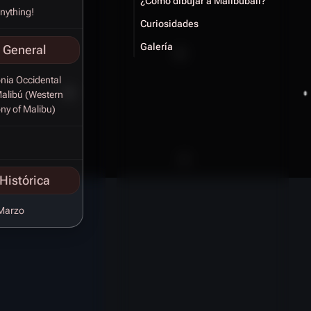
¿Cómo dibujar a Malibúball?
nything!
Curiosidades
Galería
 General
nia Occidental
alibú (Western
ny of Malibu)
Histórica
Marzo