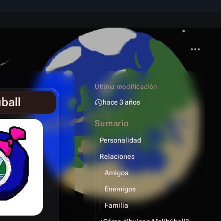
Más acci
Última modificación
ball
hace 3 años
Sumario
Personalidad
Relaciones
Amigos
Enemigos
Familia