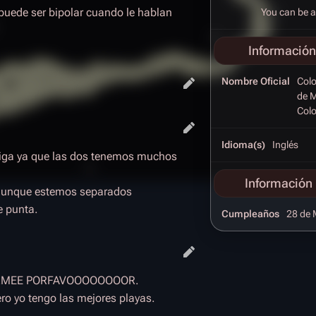
 puede ser bipolar cuando le hablan
You can be a
Información
Nombre Oficial
Colo
de M
Colo
Idioma(s)
Inglés
miga ya que las dos tenemos muchos
Información 
 aunque estemos separados
e punta.
Cumpleaños
28 de 
ARMEE PORFAVOOOOOOOOR.
ro yo tengo las mejores playas.