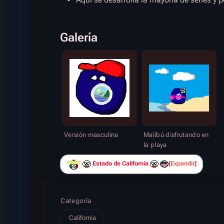
Galería
Versión masculina
Malibú disfrutando en
la playa
Estado de California
Expandir
Categoría
California