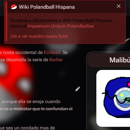
Wiki Polandball Hispana
Se declara oficialmente a Wiki Polandball Hispana
como el
Impaerium Unitum Polandballae
¡Ve a ver nuestro nuevo foro!
la costa occidental de
EUAball
. Se
Malibú
e desarrolla la serie de
Barbie
a, aunque ella se enoja cuando
le va a molestar que le confundan el
 que sea un condado mas de