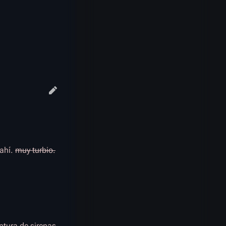
 ahí.
muy turbio.
ntura de sirenas.