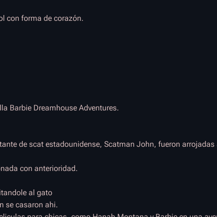
ol con forma de corazón.
rolla Barbie Dreamhouse Adventures.
antante de scat estadounidense, Scatman John, fueron arrojadas
onada con anterioridad.
itandole al gato
on se casaron ahi.
 peliculas para chicas, como Hanah Montana y Barbie en una ave