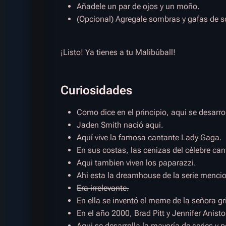
Añadele un par de ojos y un moño.
(Opcional) Agregale sombras y gafas de s
¡Listo! Ya tienes a tu Malibúball!
Curiosidades
Como dice en el principio, aqui se desar
Jaden Smith nació aqui.
Aquí vive la famosa cantante Lady Gaga.
En sus costas, las cenizas del célebre c
Aqui tambien viven los paparazzi.
Ahi esta la dreamhouse de la serie menci
Era irrelevante.
En ella se inventó el meme de la señora gr
En el año 2000, Brad Pitt y Jennifer Anist
Aqui se desarrolla la mayoría de series y