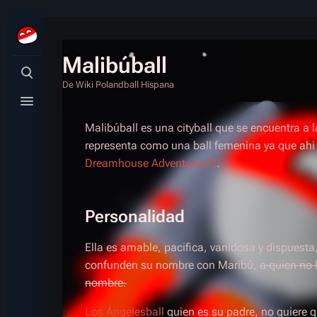
Malibúball
Búsqueda alternativa
De Wiki Polandball Hispana
Menú alternativo
Malibúball es una cityball que se encuentra a 
representa como una ball femenina ya que ahi s
Dreamhouse Adventures
.
Personalidad
Ella es amable, pacifica, vanidosa y dispuest
confunden su nombre con Maribú,
a quien no 
nombre.
Los Ángelesball
quien es su padre, no quiere