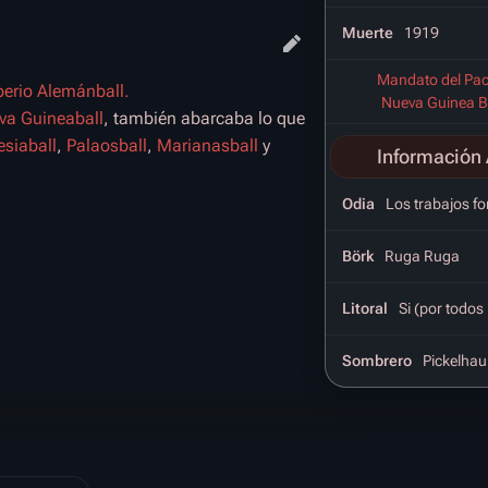
Muerte
1919
Mandato del Pací
erio Alemánball.
Nueva Guinea Br
va Guineaball
, también abarcaba lo que
siaball
,
Palaosball
,
Marianasball
y
Información 
Odia
Los trabajos f
Börk
Ruga Ruga
Litoral
Si (por todos
Sombrero
Pickelhau