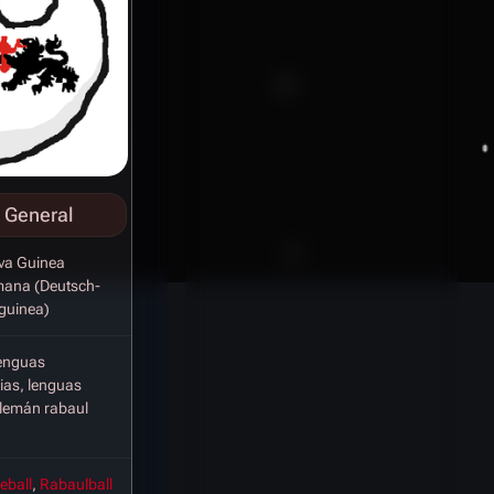
 General
va Guinea
mana (Deutsch-
guinea)
enguas
ias, lenguas
lemán rabaul
eball
,
Rabaulball