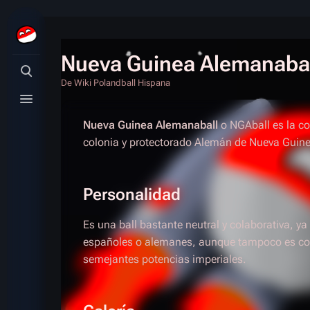
Nueva Guinea Alemanaba
Búsqueda alternativa
De Wiki Polandball Hispana
Menú alternativo
Nueva Guinea Alemanaball
o NGAball es la co
colonia y protectorado Alemán de Nueva Guin
Personalidad
Es una ball bastante neutral y colaborativa, ya 
españoles o alemanes, aunque tampoco es com
semejantes potencias imperiales.