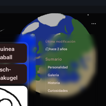
Más acci
Última modificación
uinea
hace 2 años
aball
Sumario
Personalidad
sch-
Galería
akugel
Historia
Curiosidades