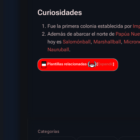
Curiosidades
Fue la primera colonia establecida por
Imp
Además de abarcar el norte de
Papúa Nue
hoy es
Salomónball
,
Marshallball
,
Microne
Nauruball
.
Plantillas relacionadas
Expandir
Categorías