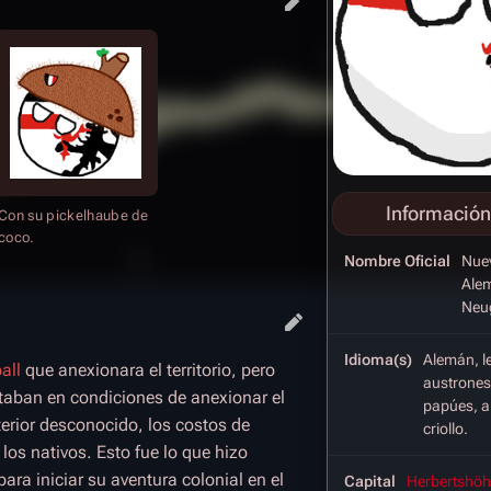
Información
Con su pickelhaube de
coco.
Nombre Oficial
Nue
Ale
Neu
Idioma(s)
Alemán, l
all
que anexionara el territorio, pero
austrones
staban en condiciones de anexionar el
papúes, a
interior desconocido, los costos de
criollo.
los nativos. Esto fue lo que hizo
para iniciar su aventura colonial en el
Capital
Herbertshöh