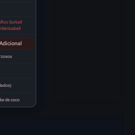
fico Surball
itánicaball
Adicional
orzosos
 lados)
be de coco