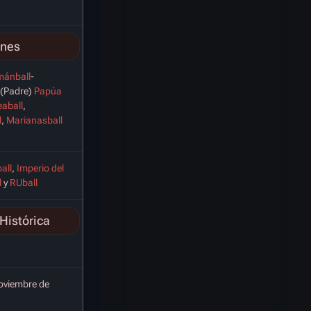
ones
mánball
-
(Padre)
Papúa
aball
,
l
,
Marianasball
all
,
Imperio del
l
y
RUball
Histórica
oviembre de