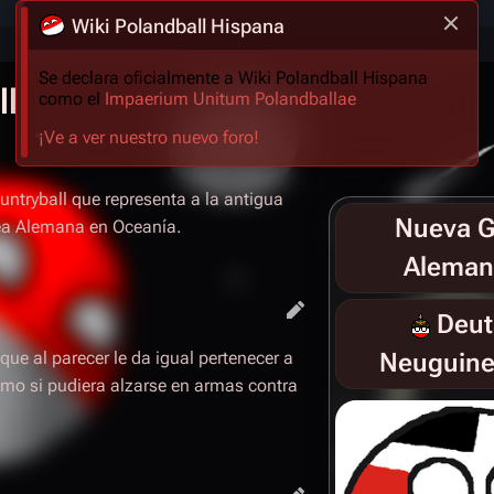
Wiki Polandball Hispana
Se declara oficialmente a Wiki Polandball Hispana
ll
como el
Impaerium Unitum Polandballae
¡Ve a ver nuestro nuevo foro!
untryball que representa a la antigua
Nueva G
ea Alemana en Oceanía.
Aleman
Deut
que al parecer le da igual pertenecer a
Neuguine
o si pudiera alzarse en armas contra