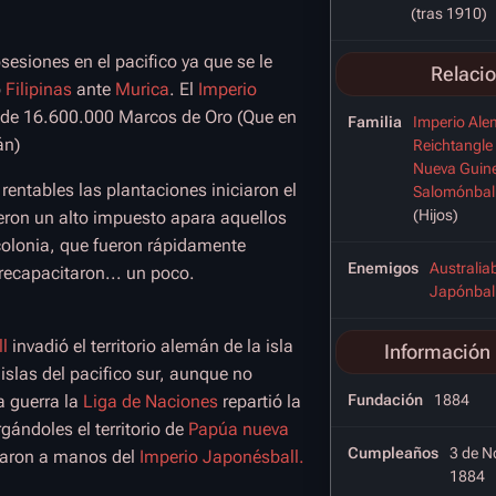
(tras 1910)
sesiones en el pacifico ya que se le
Relaci
o
Filipinas
ante
Murica
. El
Imperio
 de 16.600.000 Marcos de Oro (Que en
Familia
Imperio Ale
án)
Reichtangle
Nueva Guine
entables las plantaciones iniciaron el
Salomónbal
(Hijos)
ieron un alto impuesto apara aquellos
 colonia, que fueron rápidamente
Enemigos
Australiab
recapacitaron... un poco.
Japónbal
ll
invadió el territorio alemán de la isla
Información 
islas del pacifico sur, aunque no
a guerra la
Liga de Naciones
repartió la
Fundación
1884
gándoles el territorio de
Papúa nueva
Cumpleaños
3 de N
aron a manos del
Imperio Japonésball.
1884