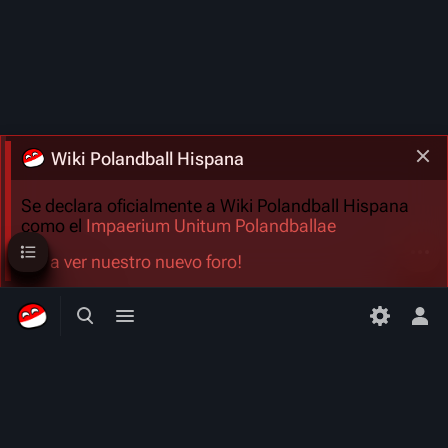
Wiki Polandball Hispana
Se declara oficialmente a Wiki Polandball Hispana
como el
Impaerium Unitum Polandballae
Sumario
Más a
¡Ve a ver nuestro nuevo foro!
Búsqueda alternativa
Menú alternativo
Men
Wiki Polandball Hispana