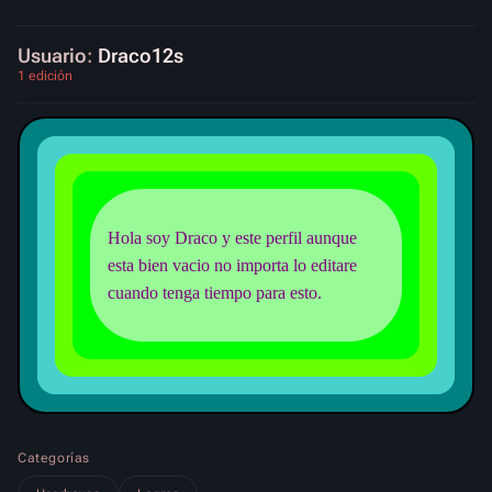
Usuario
:
Draco12s
1 edición
Hola soy Draco y este perfil aunque
esta bien vacio no importa lo editare
cuando tenga tiempo para esto.
Categorías