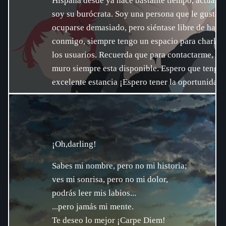
Hispana
desde ya hace bastante tiempo, actualm
soy su burócrata. Soy una persona que le gusta
ocuparse demasiado, pero siéntase libre de habla
conmigo, siempre tengo un espacio para charlar
los usuarios. Recuerda que para contactarme, mi
muro siempre esta disponible. Espero que tenga
excelente estancia ¡Espero tener la oportunidad 
conocerte!
¡Oh,darling!
Sabes mi nombre, pero no mi historia;
ves mi sonrisa, pero no mi dolor,
podrás leer mis labios...
...pero jamás mi mente.
Te deseo lo mejor ¡Carpe Diem!