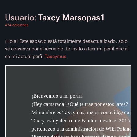
Usuario
:
Taxcy Marsopas1
474 ediciones
¡Hola! Este espacio está totalmente desactualizado, solo
se conserva por el recuerdo, te invito a leer mi perfil oficial
en mi actual perfil:
Taxcymus
.
¡Bienvenido a mi perfil!
¡Hey camarada! ¿Qué te trae por estos lares?
Mi nombre es Taxcymus, mejor conocid@ como
Taxcy, estoy dentro de Fandom desde el 2015;
pertenezco a la administración de
Wiki Polandba