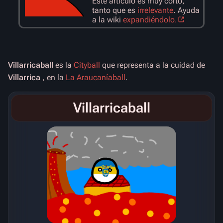
Este artículo es muy corto,
tanto que es
irrelevante
. Ayuda
a la wiki
expandiéndolo.
Villarricaball
es la
Cityball
que representa a la cuidad de
Villarrica
, en la
La Araucaníaball
.
Villarricaball