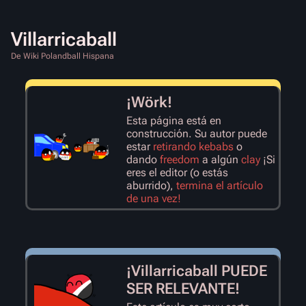
Villarricaball
De Wiki Polandball Hispana
¡Wörk!
Esta página está en
construcción. Su autor puede
estar
retirando
kebabs
o
dando
freedom
a algún
clay
¡Si
eres el editor (o estás
aburrido),
termina el artículo
de una vez!
¡Villarricaball PUEDE
SER RELEVANTE!