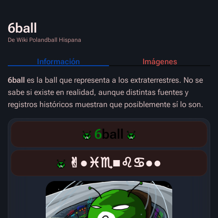
6ball
De Wiki Polandball Hispana
Información
Imágenes
6ball
es la ball que representa a los extraterrestres. No se
sabe si existe en realidad, aunque distintas fuentes y
registros históricos muestran que posiblemente sí lo son.
6
ball
✌︎●︎♓︎♏︎■︎♌︎♋︎●︎●︎