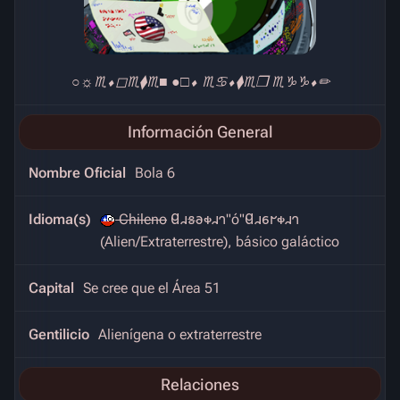
○︎☼︎♏︎⬧︎◻︎♏︎⧫︎♏︎■︎ ●︎□︎⬧︎ ♏︎♋︎⬧︎⧫︎♏︎❒︎ ♏︎♑︎♑︎⬧︎✏︎
Información General
Nombre Oficial
Bola 6
Idioma(s)
Chileno
𐐔𐐯𐑅𐐨𐑉𐐯𐐻"ó"𐐔𐐯𐑆𐐲𐑉𐐯𐐻
(Alien/Extraterrestre), básico galáctico
Capital
Se cree que el Área 51
Gentilicio
Alienígena o extraterrestre
Relaciones