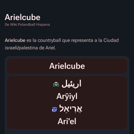
Arielcube
De Wiki Polandball Hispana
Arielcube
es la countryball que representa a la Ciudad
israelí/palestina de Ariel.
Arielcube
اريئيل
Arȳiyl
אֲרִיאֵל
Ari'el