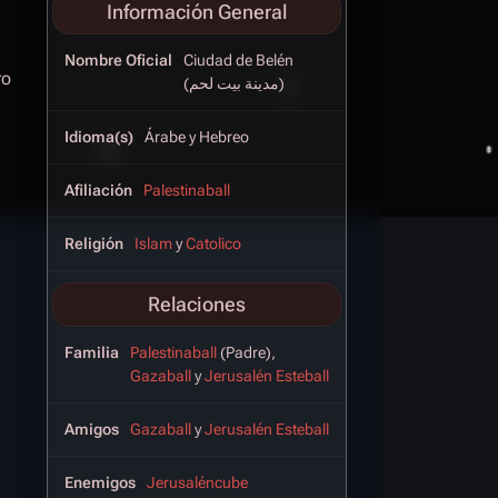
Información General
Nombre Oficial
Ciudad de Belén
ro
(مدينة بيت لحم)
Idioma(s)
Árabe y Hebreo
Afiliación
Palestinaball
Religión
Islam
y
Catolico
Relaciones
Familia
Palestinaball
(Padre),
Gazaball
y
Jerusalén Esteball
Amigos
Gazaball
y
Jerusalén Esteball
Enemigos
Jerusaléncube