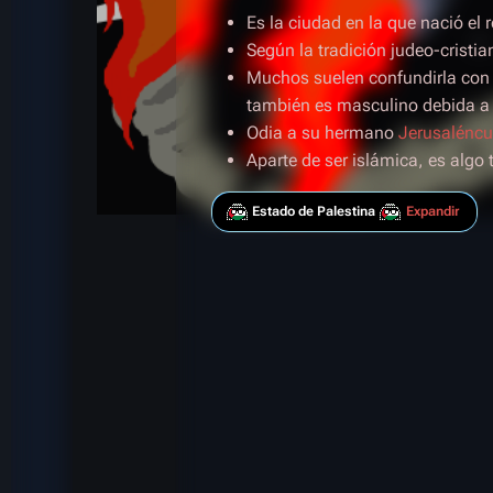
Es la ciudad en la que nació el 
Según la tradición judeo-cristi
Muchos suelen confundirla co
también es masculino debida a 
Odia a su hermano
Jerusalénc
Aparte de ser islámica, es algo
Estado de Palestina
Expandir