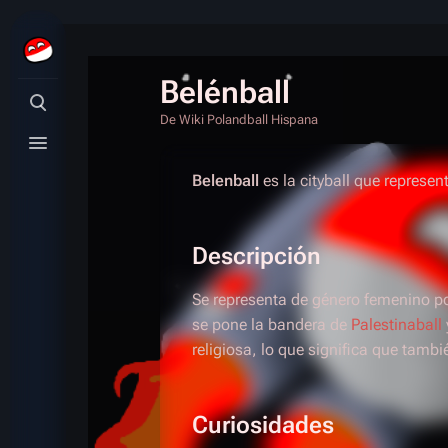
Belénball
Búsqueda alternativa
De Wiki Polandball Hispana
Menú alternativo
Belenball
es la cityball que represen
Descripción
Se representa de género femenino p
se pone la bandera de
Palestinaball
religiosa, lo que significa que tamb
Curiosidades