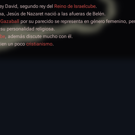
rey David, segundo rey del
Reino de Israelcube
.
ana, Jesús de Nazaret nació a las afueras de Belén.
n
Gazaball
por su parecido se representa en género femenino, pe
su personalidad religiosa.
ube
, además discute mucho con él.
 tien un poco
cristianismo
.