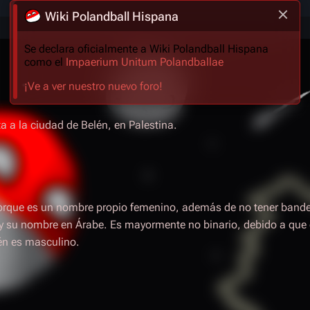
Wiki Polandball Hispana
Se declara oficialmente a Wiki Polandball Hispana
como el
Impaerium Unitum Polandballae
¡Ve a ver nuestro nuevo foro!
ta a la ciudad de Belén, en Palestina.
orque es un nombre propio femenino, además de no tener band
y su nombre en Árabe. Es mayormente no binario, debido a que
ién es masculino.