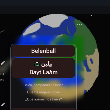
Más acciones
Belenball
بيلين
Bayt Laḥm
era
 es
Belén, campanas de Belén
Que los ángeles tocan
¿Qué nuevas nos traéis?