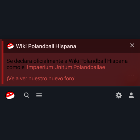
Wiki Polandball Hispana
Se declara oficialmente a Wiki Polandball Hispana
como el
Impaerium Unitum Polandballae
Más a
¡Ve a ver nuestro nuevo foro!
Búsqueda alternativa
Menú alternativo
Men
Wiki Polandball Hispana
Una comunidad dedicada a la Enciclopedia Hispana de