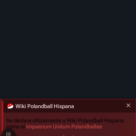
Wiki Polandball Hispana
Se declara oficialmente a Wiki Polandball Hispana
como el
Impaerium Unitum Polandballae
Sumario
Más a