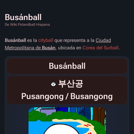
Busánball
De Wiki Polandball Hispana
Busánball
es la
cityball
que representa a la
Ciudad
Metropolitana de
Busán
, ubicada en
Corea del Surball
.
Busánball
부산공
Pusangong
/
Busangong