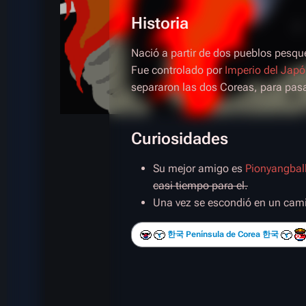
Historia
Nació a partir de dos pueblos pesqu
Fue controlado por
Imperio del Japó
separaron las dos Coreas, para pasa
Curiosidades
Su mejor amigo es
Pionyangbal
casi tiempo para el.
Una vez se escondió en un camió
한국 Península de Corea 한국