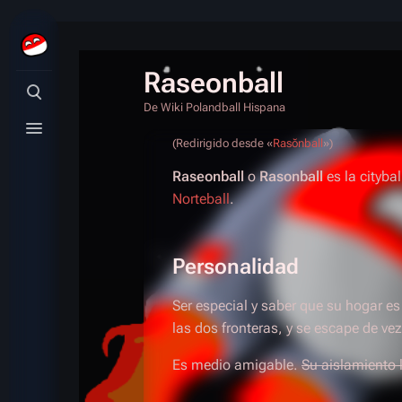
Raseonball
Búsqueda alternativa
De Wiki Polandball Hispana
Menú alternativo
(Redirigido desde «
Rasŏnball
»)
Raseonball
o
Rasonball
es la cityba
Norteball
.
Personalidad
Ser especial y saber que su hogar e
las dos fronteras, y se escape de ve
Es medio amigable.
Su aislamiento l