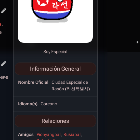
a
.
e
Soy Especial
Información General
iene
Nombre Oficial
Ciudad Especial de
Rasŏn (라선특별시)
Idioma(s)
Coreano
Relaciones
Amigos
Pionyangball
,
Rusiaball
,