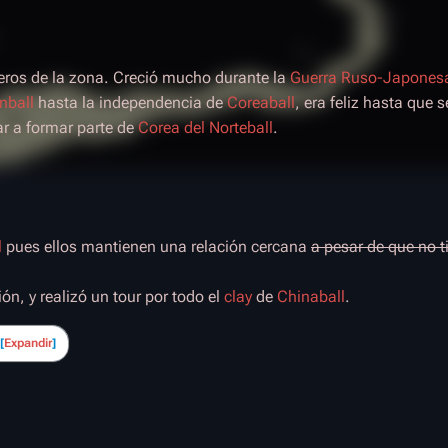
eros de la zona. Creció mucho durante la
Guerra Ruso-Japones
nball
hasta la independencia de
Coreaball
, era feliz hasta que s
r a formar parte de
Corea del Norteball
.
l
pues ellos mantienen una relación cercana
a pesar de que no t
n, y realizó un tour por todo el
clay
de
Chinaball
.
Expandir