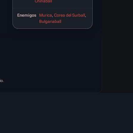
Chinaball
Enemigos
Murica
,
Corea del Surball
,
Bulgariaball
io.