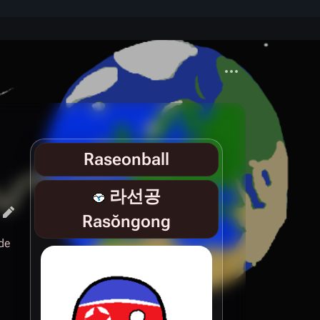
Más acciones
Raseonball
라선공
Rasŏngong
de