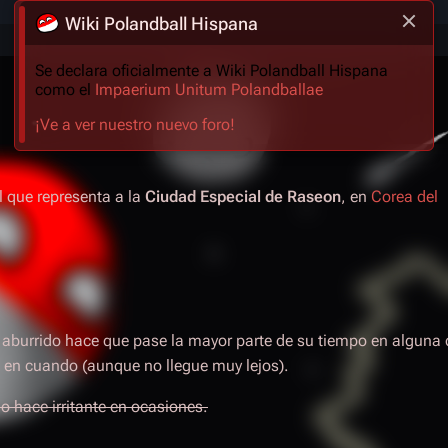
Wiki Polandball Hispana
Se declara oficialmente a Wiki Polandball Hispana
como el
Impaerium Unitum Polandballae
¡Ve a ver nuestro nuevo foro!
ll que representa a la
Ciudad Especial de Raseon
, en
Corea del
s aburrido hace que pase la mayor parte de su tiempo en alguna 
z en cuando (aunque no llegue muy lejos).
o hace irritante en ocasiones.