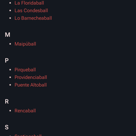
La Floridaball
Las Condesball
Lo Barnecheaball
M
Maipúball
P
Pirqueball
Providenciaball
Puente Altoball
R
Rencaball
S