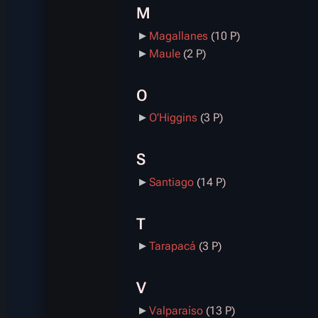
M
Magallanes
‎
(10 P)
Maule
‎
(2 P)
O
O'Higgins
‎
(3 P)
S
Santiago
‎
(14 P)
T
Tarapacá
‎
(3 P)
V
Valparaíso
‎
(13 P)