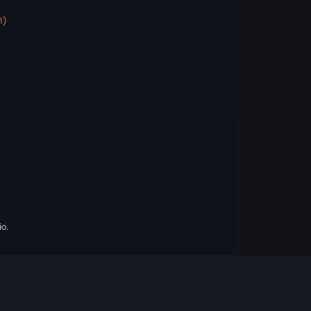
n)
io.