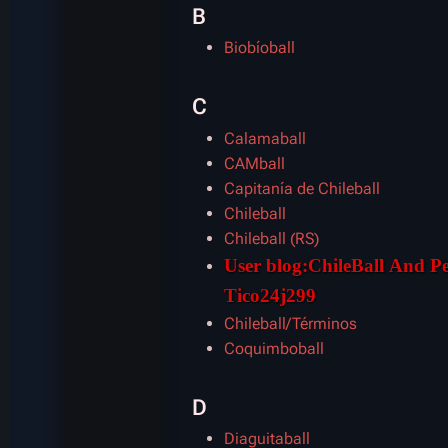
B
Biobíoball
C
Calamaball
CAMball
Capitanía de Chileball
Chileball
Chileball (RS)
User blog:ChileBall And Pe
Tico24j299
Chileball/Términos
Coquimboball
D
Diaguitaball