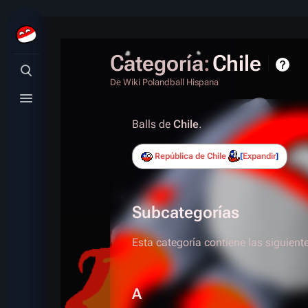
Categoría
:
Chile
Búsqueda alternativa
De Wiki Polandball Hispana
Menú alternativo
Balls de
Chile
.
República de Chile
Expandir
Subcategorías
Esta categoría contiene las siguient
A