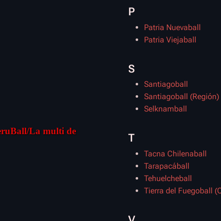
P
Patria Nuevaball
Patria Viejaball
S
Santiagoball
Santiagoball (Región)
Selknamball
ruBall/La multi de
T
Tacna Chilenaball
Tarapacáball
Tehuelcheball
Tierra del Fuegoball (C
V