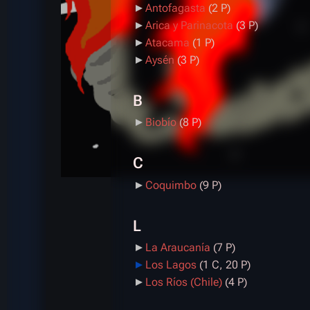
Antofagasta
‎
(2 P)
Arica y Parinacota
‎
(3 P)
Atacama
‎
(1 P)
Aysén
‎
(3 P)
B
Biobío
‎
(8 P)
C
Coquimbo
‎
(9 P)
L
La Araucanía
‎
(7 P)
Los Lagos
‎
(1 C, 20 P)
Los Ríos (Chile)
‎
(4 P)