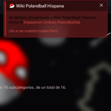
Wiki Polandball Hispana
Se declara oficialmente a Wiki Polandball Hispana
como el
Impaerium Unitum Polandballae
¡Ve a ver nuestro nuevo foro!
es 16 subcategorías, de un total de 16.