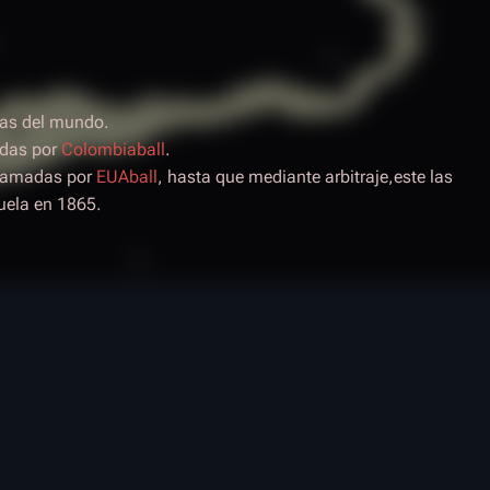
yas del mundo.
adas por
Colombiaball
.
clamadas por
EUAball
, hasta que mediante arbitraje,este las
uela en 1865.