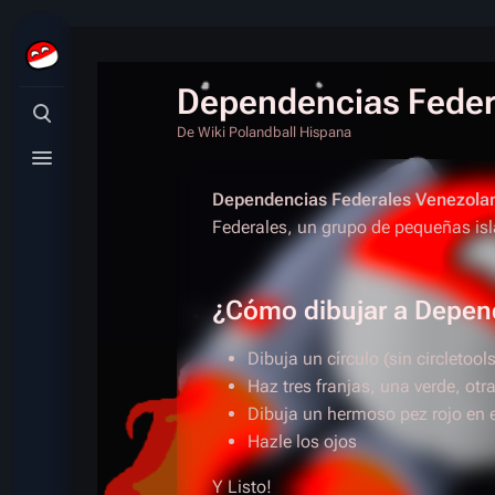
Dependencias Feder
Búsqueda alternativa
De Wiki Polandball Hispana
Menú alternativo
Dependencias Federales Venezola
Federales, un grupo de pequeñas isl
¿Cómo dibujar a Depen
Dibuja un círculo (sin circletools
Haz tres franjas, una verde, otra
Dibuja un hermoso pez rojo en 
Hazle los ojos
Y Listo!