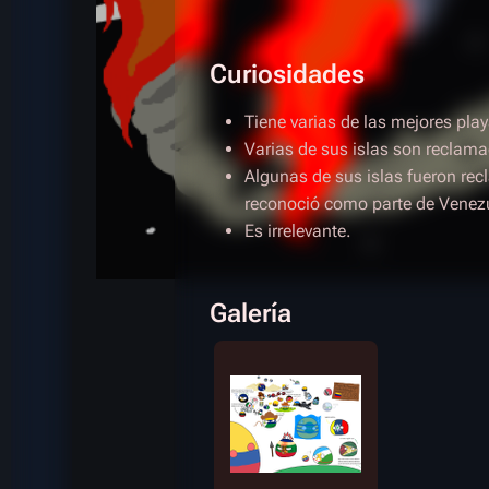
Curiosidades
Tiene varias de las mejores pla
Varias de sus islas son reclam
Algunas de sus islas fueron re
reconoció como parte de Venez
Es irrelevante.
Galería