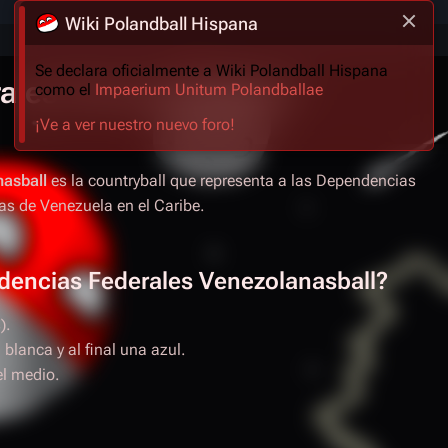
Wiki Polandball Hispana
Se declara oficialmente a Wiki Polandball Hispana
ales Venezolanasball
como el
Impaerium Unitum Polandballae
¡Ve a ver nuestro nuevo foro!
nasball
es la countryball que representa a las Dependencias
as de Venezuela en el Caribe.
dencias Federales Venezolanasball?
).
 blanca y al final una azul.
el medio.