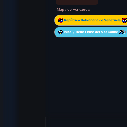
Mapa de Venezuela.
República Bolivariana de Venezuela
Islas y Tierra Firme del Mar Caribe
E