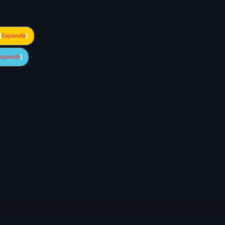
Expandir
xpandir