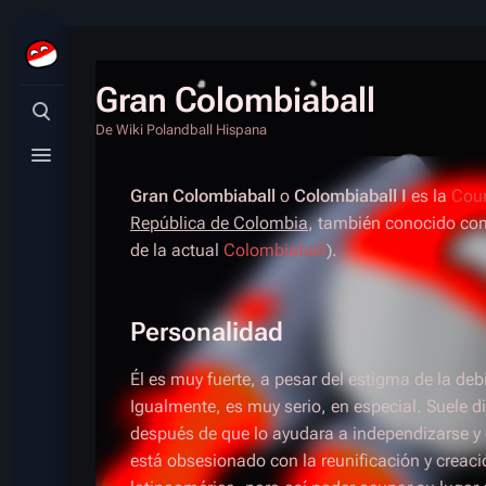
Gran Colombiaball
Búsqueda alternativa
De Wiki Polandball Hispana
Menú alternativo
Gran Colombiaball
o
Colombiaball I
es la
Coun
República de Colombia
, también conocido com
de la actual
Colombiaball
).
Personalidad
Él es muy fuerte, a pesar del estigma de la deb
Igualmente, es muy serio, en especial. Suele d
después de que lo ayudara a independizarse y
está obsesionado con la reunificación y creac