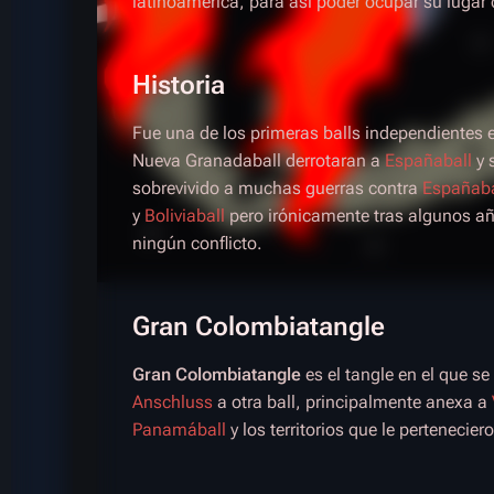
latinoamérica, para así poder ocupar su luga
Historia
Fue una de los primeras balls independientes 
Nueva Granadaball derrotaran a
Españaball
y 
sobrevivido a muchas guerras contra
Españaba
y
Boliviaball
pero irónicamente tras algunos añ
ningún conflicto.
Gran Colombiatangle
Gran Colombiatangle
es el tangle en el que se
Anschluss
a otra ball, principalmente anexa a
Panamáball
y los territorios que le pertenecier