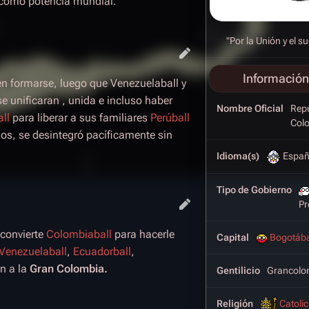
r como potencia mundial.
"Por la Unión y el s
Información
en formarse, luego que Venezuelaball y
se unificaran , unida e incluso haber
Nombre Oficial
Repú
ll
para liberar a sus familiares
Perúball
Col
os, se desintegró pacíficamente sin
Idioma(s)
Españ
Tipo de Gobierno
Pr
 convierte
Colombiaball
para hacerle
Capital
Bogotába
Venezuelaball
,
Ecuadorball
,
on a la
Gran Colombia.
Gentilicio
Grancolo
Religión
Catoli