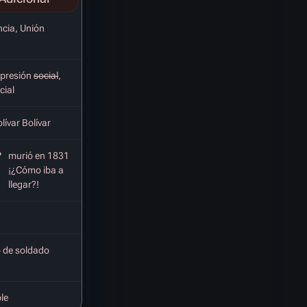
cia, Unión
opresión
social
,
cial
lívar Bolívar
?
murió en 1831
¡¿Cómo iba a
llegar?!
 de soldado
le