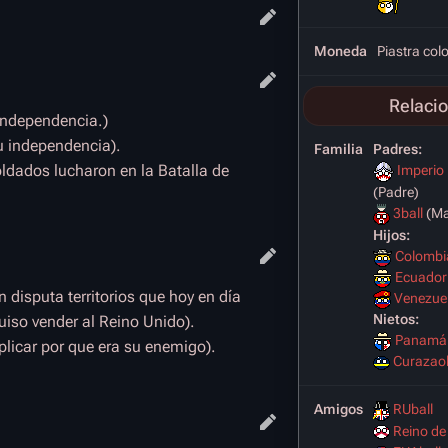
Moneda
Piastra co
Relaci
 independencia.)
u independencia).
Familia
Padres:
dados lucharon en la Batalla de
Imperio
(Padre)
3ball
(Ma
Hijos:
Colombi
Ecuador
n disputa territorios que hoy en día
Venezuel
Nietos:
iso vender al Reino Unido).
Panamáb
licar por que era su enemigo).
Curazaob
Amigos
RUball
Reino de 