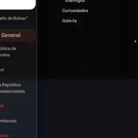
Enemigos
Curiosidades
ueño de Bolivar"
Galería
 General
blica de
ombia
ol
República
esidencialista
ll
mbiano/a
cismo