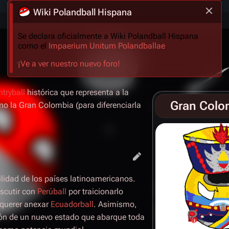
Wiki Polandball Hispana
Se declara oficialmente a Wiki Polandball Hispana
como el
Impaerium Unitum Polandballae
¡Ve a ver nuestro nuevo foro!
tryball
histórica que representa a la
Gran Colo
o la Gran Colombia (para diferenciarla
ilidad de los países latinoamericanos.
iscutir con
Perúball
por traicionarlo
 querer anexar
Ecuadorball
. Asimismo,
ión de un nuevo estado que abarque toda