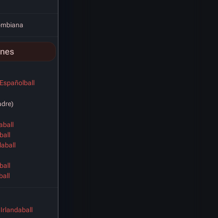
lombiana
ones
 Españolball
dre)
aball
ball
aball
all
all
Irlandaball