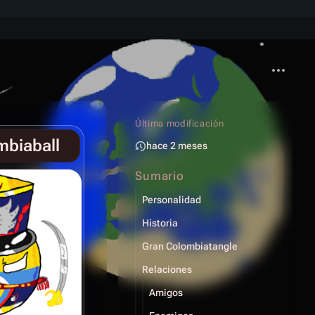
Más acci
Última modificación
mbiaball
hace 2 meses
Sumario
Personalidad
Historia
Gran Colombiatangle
Relaciones
Amigos