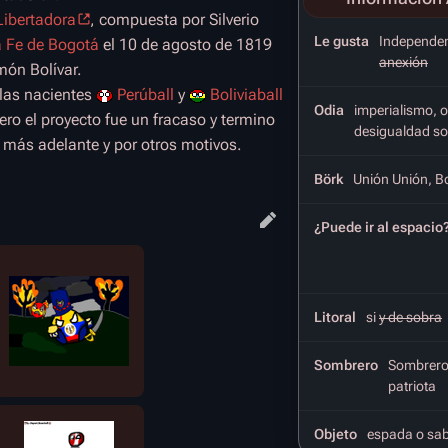
Libertadora
, compuesta por Silverio
Le gusta
Independen
 Fe de Bogotá
el 10 de agosto de 1819
anexión
món Bolívar.
las nacientes
Perúball
y
Boliviaball
Odia
imperialismo, 
pero el proyecto fue un fracaso y termino
desigualdad so
 más adelante y por otros motivos.
Börk
Unión Unión, Bo
¿Puede ir al espacio
Litoral
si
y de sobra
Sombrero
Sombrero
patriota
Objeto
espada o sab