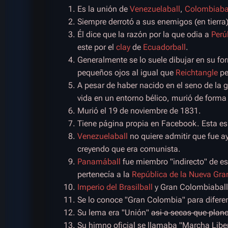
Es la unión de
Venezuelaball
,
Colombiaba
Siempre derrotó a sus enemigos (en tierra)
Él dice que la razón por la que odia a
Perú
este por el
clay
de
Ecuadorball
.
Generalmente se lo suele dibujar en su f
pequeños ojos al igual que
Reichtangle
pe
A pesar de haber nacido en el seno de la g
vida en un entorno bélico, murió de forma 
Murió el 19 de noviembre de 1831.
Tiene página propia en Facebook. Esta e
Venezuelaball
no quiere admitir que fue 
creyendo que era comunista.
Panamáball
fue miembro "indirecto" de e
pertenecía a la
República de la Nueva Gra
Imperio del Brasilball
y Gran Colombiaball 
Se lo conoce "Gran Colombia" para diferen
Su lema era "Unión"
asi a secas que plan
Su himno oficial se llamaba "Marcha Libe