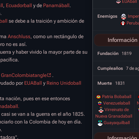
EUAball
ll
,
Ecuadorball
y de
Panamáball
.
.
Enemigos
Imper
ball
se debe a la traición y ambición de
Peruba
orma
Anschluss
, como un rectángulo de
Información 
ro no es así.
uerra y haber vivido la mayor parte de su
Fundación
1819
pacífica.
Cumpleaños
7 de a
s
GranColombiatangle
.
ayudado por
EUABall
y
Reino Unidoball
Muerte
1831
Patria Bobaball
sta nación, pues en ese entonces
Venezuelaball
N
nadaball.
Virreinato de
casi se van a la guerra en el año 1825.
Nueva Granadaball
ciarlo con la Colombia de hoy en día.
Guayaquilball
o
.
rtadora".
Información 