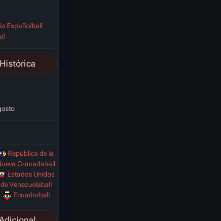
io Españolball
ll
Histórica
gosto
República de la
ueva Granadaball
Estados Unidos
de Venezuelaball
Ecuadorball
Adicional