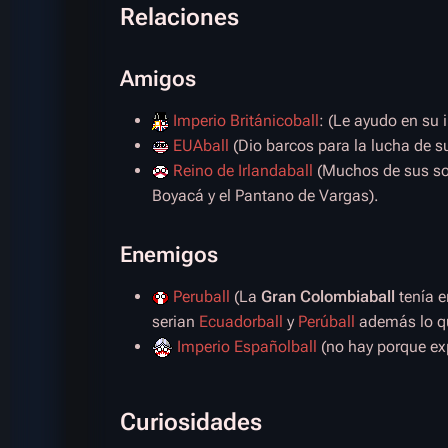
Relaciones
Amigos
Imperio Británicoball
: (Le ayudo en su
EUAball
(Dio barcos para la lucha de s
Reino de Irlandaball
(Muchos de sus sol
Boyacá y el Pantano de Vargas).
Enemigos
Peruball
(La
Gran Colombiaball
tenía e
serian
Ecuadorball
y
Perúball
además lo qu
Imperio Españolball
(no hay porque exp
Curiosidades