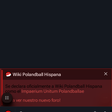
Wiki Polandball Hispana
Se declara oficialmente a Wiki Polandball Hispana
como el
Impaerium Unitum Polandballae
Sumario
Más a
¡Ve a ver nuestro nuevo foro!