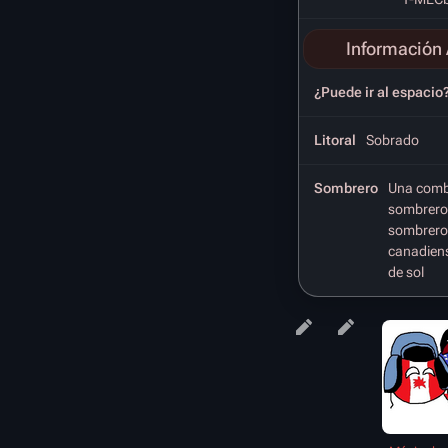
Información 
¿Puede ir al espacio
Litoral
Sobrado
Sombrero
Una comb
sombrero 
sombrero 
canadiens
de sol