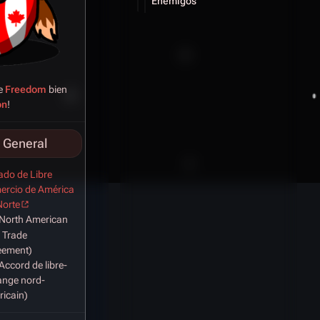
Enemigos
ke
Freedom
bien
on
!
 General
ado de Libre
ercio de América
Norte
North American
 Trade
eement)
Accord de libre-
ange nord-
icain)