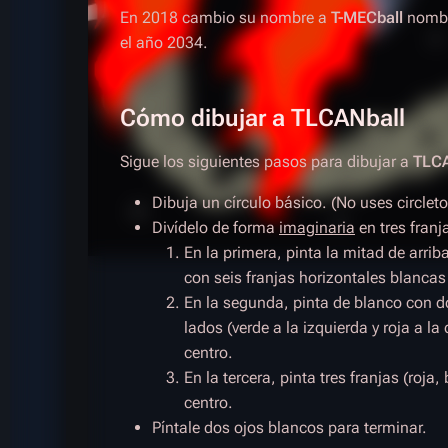
En 2018 cambio su nombre a
T-MECball
nombr
el año 2034.
Cómo dibujar a TLCANball
Sigue los siguientes pasos para dibujar a
TLCA
Dibuja un círculo básico. (No uses circleto
Divídelo de forma
imaginaria
en tres franja
En la primera, pinta la mitad de arrib
con seis franjas horizontales blancas 
En la segunda, pinta de blanco con do
lados (verde a la izquierda y roja a l
centro.
En la tercera, pinta tres franjas (roja,
centro.
Píntale dos ojos blancos para terminar.