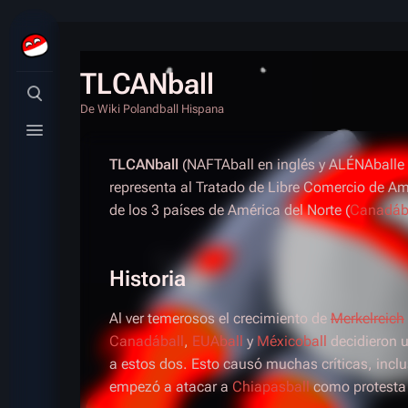
TLCANball
Búsqueda alternativa
De Wiki Polandball Hispana
Menú alternativo
TLCANball
(NAFTAball en inglés y ALÉNAballe e
representa al Tratado de Libre Comercio de Am
de los 3 países de América del Norte (
Canadáb
Historia
Al ver temerosos el crecimiento de
Merkelreich
Canadáball
,
EUAball
y
Méxicoball
decidieron u
a estos dos. Esto causó muchas críticas, incl
empezó a atacar a
Chiapasball
como protesta