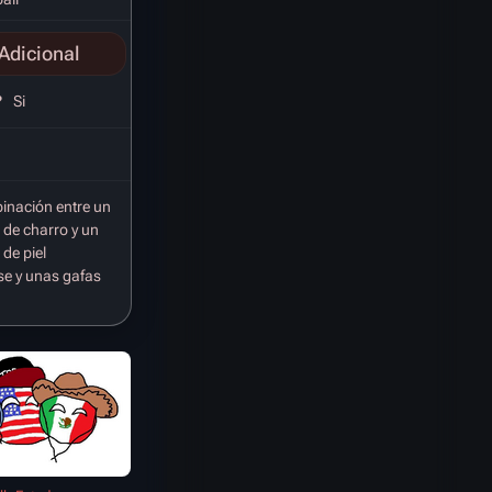
Adicional
?
Si
inación entre un
de charro y un
de piel
e y unas gafas