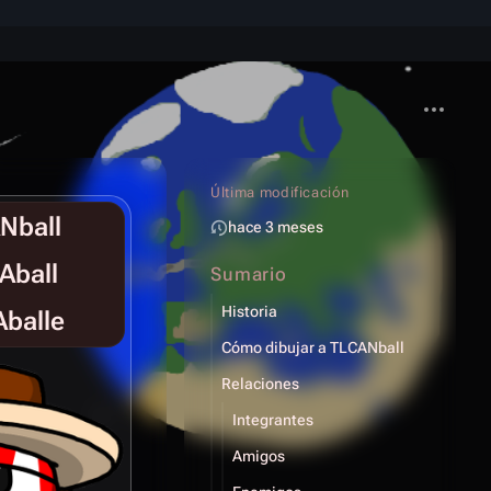
Más acci
Última modificación
Nball
hace 3 meses
Aball
Sumario
Historia
balle
Cómo dibujar a TLCANball
Relaciones
Integrantes
Amigos