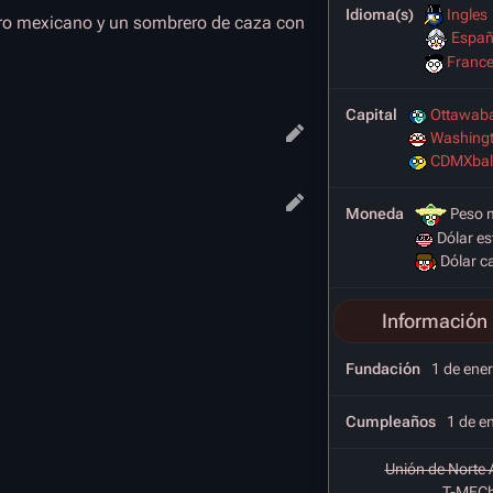
Idioma(s)
Ingles
ro mexicano y un sombrero de caza con
Españ
Franc
Capital
Ottawaba
Washingt
CDMXbal
Moneda
Peso 
Dólar e
Dólar c
Información 
Fundación
1 de ene
Cumpleaños
1 de e
Unión de Norte 
T-MECb