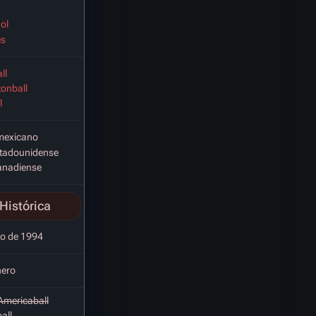
ol
es
ll
onball
l
mexicano
stadounidense
anadiense
Histórica
ro de 1994
nero
Americaball
all