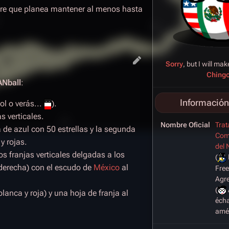
e que planea mantener al menos hasta
Sorry
, but I will ma
Ching
Nball
:
Información
ol o verás...
).
s verticales.
Nombre Oficial
Trat
a de azul con 50 estrellas y la segunda
Com
y rojas.
del 
s franjas verticales delgadas a los
(
a derecha) con el escudo de
México
al
Free
Agr
(
 blanca y roja) y una hoja de franja al
éch
amér