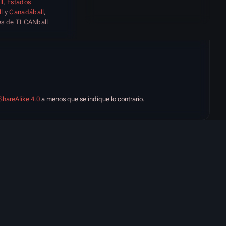
l
,
Estados
l
y
Canadáball
,
es de TLCANball
ShareAlike 4.0
a menos que se indique lo contrario.