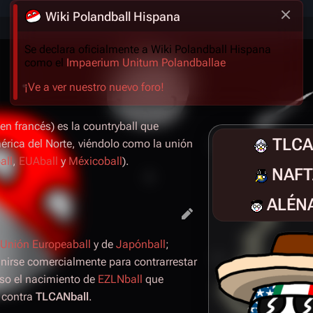
Wiki Polandball Hispana
Se declara oficialmente a Wiki Polandball Hispana
como el
Impaerium Unitum Polandballae
¡Ve a ver nuestro nuevo foro!
n francés) es la countryball que
TLCA
érica del Norte, viéndolo como la unión
all
,
EUAball
y
Méxicoball
).
NAFT
ALÉNA
Unión Europeaball
y de
Japónball
;
nirse comercialmente para contrarrestar
uso el nacimiento de
EZLNball
que
 contra
TLCANball
.