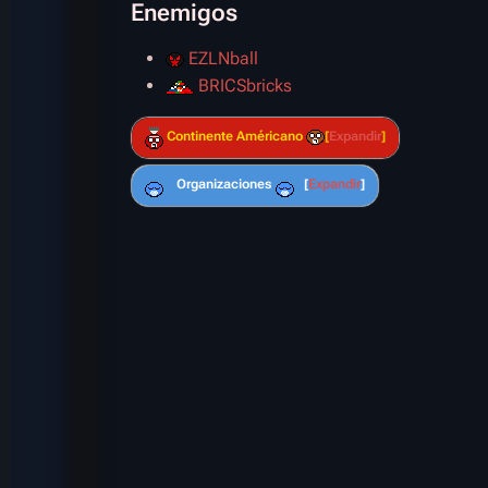
Enemigos
EZLNball
BRICSbricks
Continente Américano
Expandir
Organizaciones
Expandir