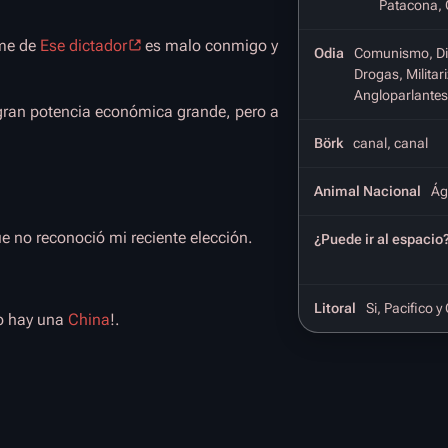
Patacona, 
me de
Ese dictador
es malo conmigo y
Odia
Comunismo, Di
Drogas, Militar
Angloparlantes
 gran potencia económica grande, pero a
Börk
canal, canal
Animal Nacional
Ág
e no reconoció mi reciente elección.
¿Puede ir al espacio
Litoral
Si, Pacifico y
lo hay una
China
!.