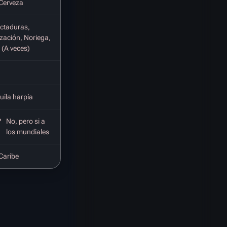
Cerveza
ctaduras,
ización, Noriega,
 (A veces)
uila harpía
?
No, pero si a
los mundiales
 Caribe