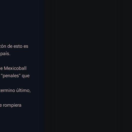
zón de esto es
país.
ue Mexicoball
s "penales" que
termino último,
ue rompiera