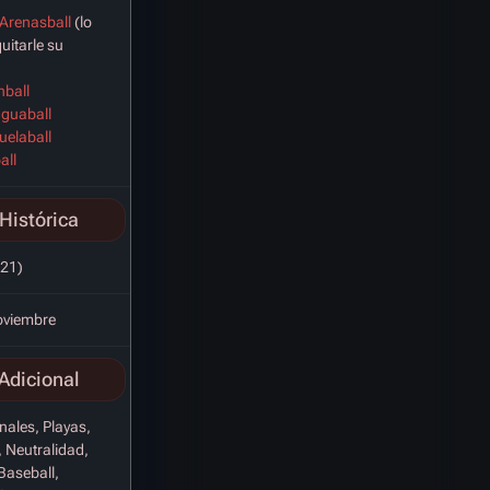
Arenasball
(lo
uitarle su
nball
aguaball
uelaball
all
Histórica
21)
oviembre
Adicional
nales, Playas,
 Neutralidad,
Baseball,