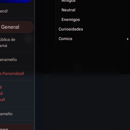
Amigos
Neutral
rend!
Enemigos
 General
Curiosidades
Comics
blica de
amá
Panameño
e Panamáball
l
ll
all
nameño
ones