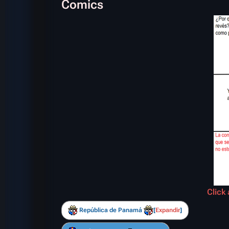
Comics
Click 
República de Panamá
Expandir