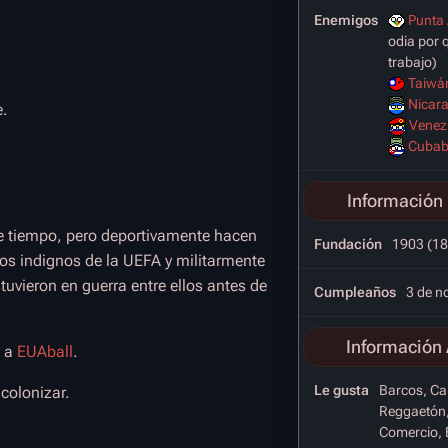
Enemigos
Punta 
odia por q
trabajo)
Taiwá
Nicar
e.
Venez
Cubab
Información 
e tiempo, pero deportivamente hacen
Fundación
1903 (18
os indignos de la UEFA y militarmente
stuvieron en guerra entre ellos antes de
Cumpleaños
3 de n
Información 
ó a
EUAball
.
Le gusta
Barcos, Ca
colonizar.
Reggaetón,
Comercio, 