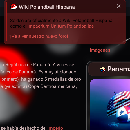
Wiki Polandball Hispana
Se declara oficialmente a Wiki Polandball Hispana
como el
Impaerium Unitum Polandballae
¡Ve a ver nuestro nuevo foro!
Imágenes
 la República de Panamá. A veces se
Panamá
oceánico de Panamá. Es muy aficionado
 el primero), ha ganado 5 medallas de oro
una (ya extinta) Copa Centroamericana,
 se había deshecho del
Imperio