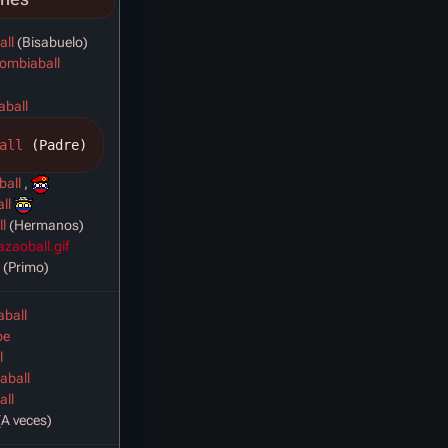
all
(Bisabuelo)
ombiaball
aball
all
 (Padre)
ball
,
ll
l
(Hermanos)
azaoball.gif
(Primo)
aball
be
l
aball
all
A veces)