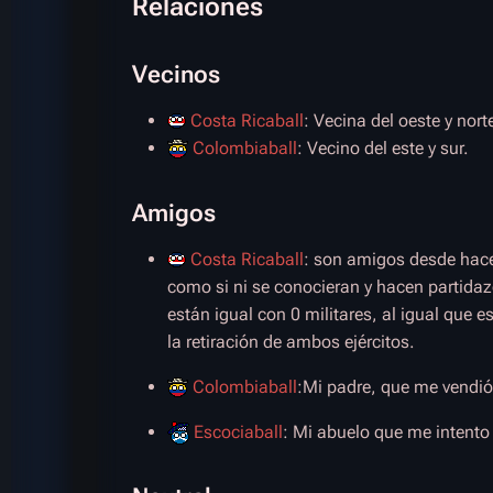
Relaciones
Vecinos
Costa Ricaball
: Vecina del oeste y nort
Colombiaball
: Vecino del este y sur.
Amigos
Costa Ricaball
: son amigos desde hac
como si ni se conocieran y hacen partidaz
están igual con 0 militares, al igual que e
la retiración de ambos ejércitos.
Colombiaball
:Mi padre, que me vendi
Escociaball
: Mi abuelo que me intento 