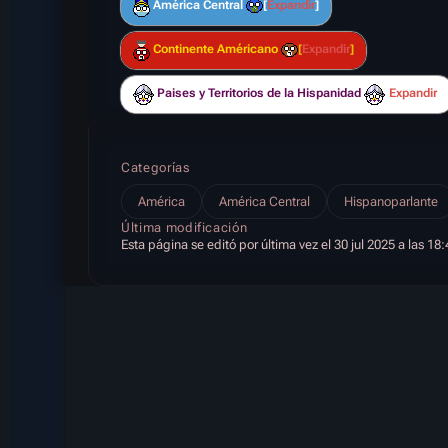
América Central
Expandir
Continente Américano
Expandir
Paises y Territorios de la Hispanidad
Expandir
Categorías
América
América Central
Hispanoparlante
Última modificación
Esta página se editó por última vez el 30 jul 2025 a las 18: