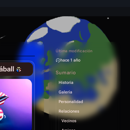
Más acci
Última modificación
hace 1 año
ball
Sumario
Historia
Galería
Personalidad
Relaciones
Vecinos