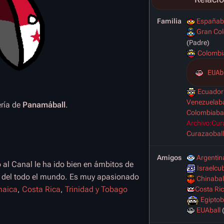
Familia
Españab
Gran Col
(Padre)
Colombi
EUAb
Ecuador
Venezuelaba
ería de
Panamáball
.
Colombiabal
Archivo:Cur
Curazaoball
Amigos
Argentin
o al Canal le ha ido bien en ámbitos de
Israelcu
ls del todo el mundo. Es muy apasionado
Chinabal
aica
,
Costa Rica
,
Trinidad y Tobago
Costa Ric
Egiptob
EUAball
(