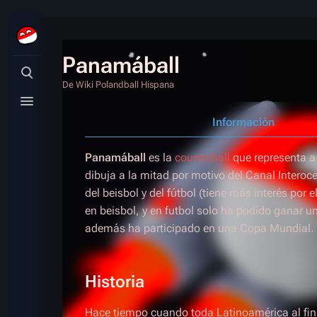
Panamáball
Búsqueda alternativa
De Wiki Polandball Hispana
Menú alternativo
Información
Panamáball
es la
countryball
que representa a
dibuja a la mitad por motivo del Canal Inter
del beisbol y del fútbol (tiene más interés por
en beisbol, y en futbol solo ha podido ganar 
además ha participado en una Copa Mundial.
Historia
Hace tiempo cuando toda Latinoamérica al fin