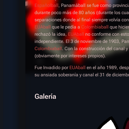
Españolball
, Panamáball se fue como provinc
durante poco más de 80 años (durante los cual
separaciones donde al final siempre volvía co
EUAball
que le pedía a
Colombiaball
que hicie
rechazó la idea,
EUAball
no conforme con esto
independiente. El 3 de noviembre de 1903, Pa
Colombiaball
. Con la construcción del canal y
(obviamente por intereses propios).
Fue Invadido por
EUAball
en el año 1989, desp
su ansiada soberanía y canal el 31 de diciembre
Galería