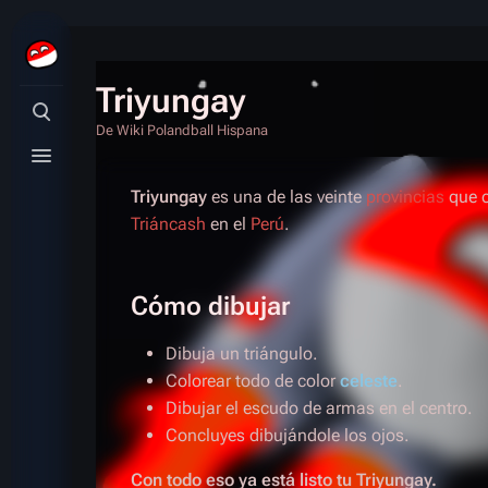
Triyungay
Búsqueda alternativa
De Wiki Polandball Hispana
Menú alternativo
Triyungay
es una de las veinte
provincias
que c
Triáncash
en el
Perú
.
Cómo dibujar
Dibuja un triángulo.
Colorear todo de color
celeste
.
Dibujar el escudo de armas en el centro.
Concluyes dibujándole los ojos.
Con todo eso ya está listo tu Triyungay.