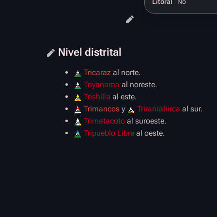
Litoral
No
Nivel distrital
Tricaraz
al norte.
Triyanama
al noreste.
Trishilla
al este.
Trimancos
y
Triranrahirca
al sur.
Trimatacoto
al suroeste.
Tripueblo Libre
al oeste.