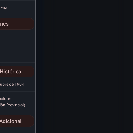
 -na
ones
Histórica
tubre de 1904
octubre
ión Provincial)
Adicional