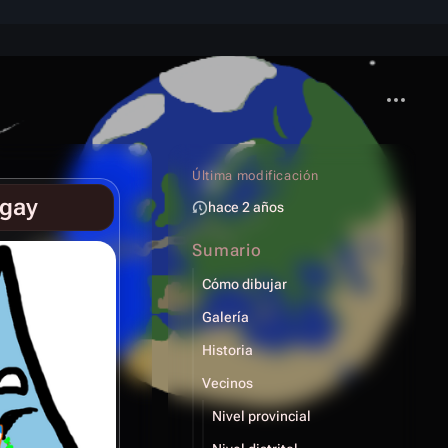
Más acci
Última modificación
ngay
hace 2 años
Sumario
Cómo dibujar
Galería
Historia
Vecinos
Nivel provincial