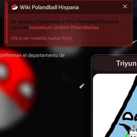
Wiki Polandball Hispana
Se declara oficialmente a Wiki Polandball Hispana
como el
Impaerium Unitum Polandballae
¡Ve a ver nuestro nuevo foro!
onforman el departamento de
Triyu