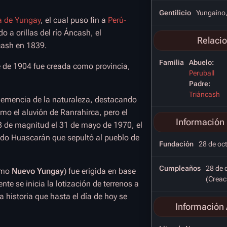
Gentilicio
Yungaino,
a de Yungay
, el cual puso fin a
Perú-
o a orillas del río Áncash, el
Relaci
cash en 1839.
Familia
Abuelo:
re de 1904 fue creada como provincia,
Peruball
Padre:
Triáncash
clemencia de la naturaleza, destacando
mo el aluvión de Ranrahirca, pero el
Información 
 8 de magnitud el 31 de mayo de 1970, el
ado Huascarán que sepultó al pueblo de
Fundación
28 de oc
Cumpleaños
28 de 
como
Nuevo Yungay
) fue erigida en base
(Creac
e se inicia la lotización de terrenos a
 historia que hasta el día de hoy se
Información 