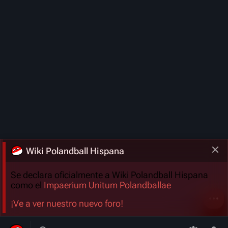
Wiki Polandball Hispana
Se declara oficialmente a Wiki Polandball Hispana
como el
Impaerium Unitum Polandballae
Más a
¡Ve a ver nuestro nuevo foro!