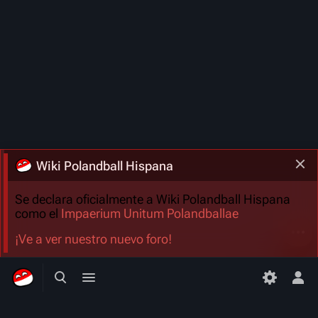
Wiki Polandball Hispana
Se declara oficialmente a Wiki Polandball Hispana
como el
Impaerium Unitum Polandballae
Más a
¡Ve a ver nuestro nuevo foro!
Búsqueda alternativa
Menú alternativo
Men