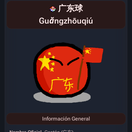
广东球
Guǎngzhōuqiú
Información General