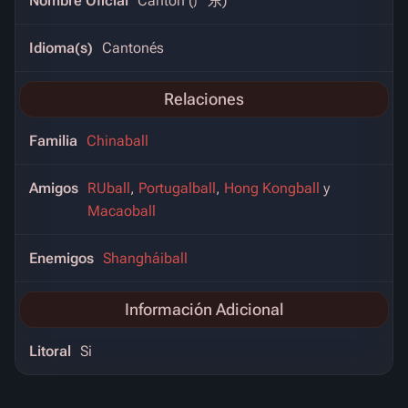
Nombre Oficial
Cantón (广东)
Idioma(s)
Cantonés
Relaciones
Familia
Chinaball
Amigos
RUball
,
Portugalball
,
Hong Kongball
y
Macaoball
Enemigos
Shangháiball
Información Adicional
Litoral
Si