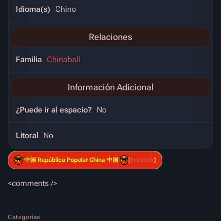
Idioma(s)
Chino
Relaciones
Familia
Chinaball
Información Adicional
¿Puede ir al espacio?
No
Litoral
No
中国 República Popular China 中国
Expandir
<comments />
Categorías