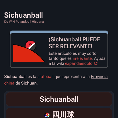
Sichuanball
De Wiki Polandball Hispana
¡Sichuanball PUEDE
SER RELEVANTE!
Este artículo es muy corto,
tanto que es
irrelevante
. Ayuda
a la wiki
expandiéndolo.
Sichuanball
es la
stateball
que representa a la
Provincia
china
de
Sichuan
.
Sichuanball
四川球