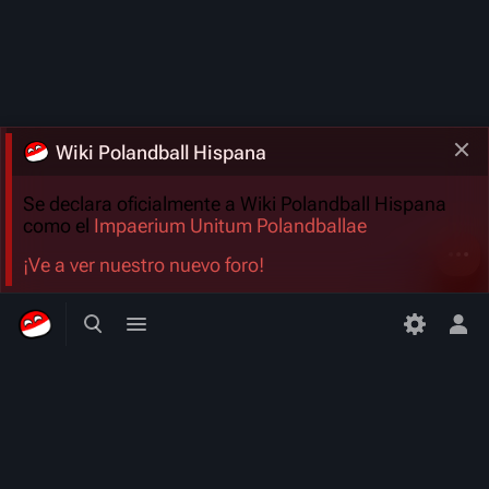
Wiki Polandball Hispana
Se declara oficialmente a Wiki Polandball Hispana
como el
Impaerium Unitum Polandballae
Más a
¡Ve a ver nuestro nuevo foro!
Búsqueda alternativa
Menú alternativo
Men
Wiki Polandball Hispana
Una comunidad dedicada a la Enciclopedia Hispana de