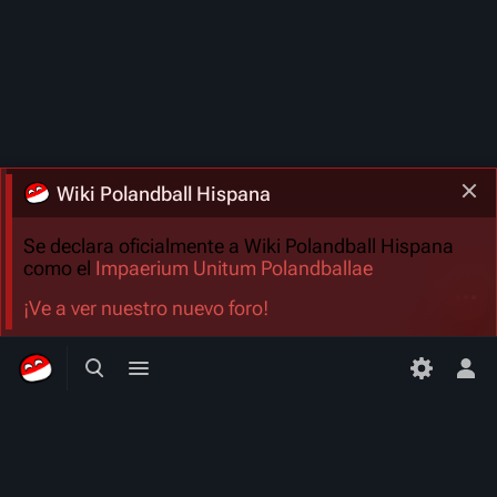
Wiki Polandball Hispana
Se declara oficialmente a Wiki Polandball Hispana
como el
Impaerium Unitum Polandballae
Más a
¡Ve a ver nuestro nuevo foro!
Búsqueda alternativa
Menú alternativo
Men