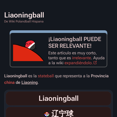
Liaoningball
De Wiki Polandball Hispana
¡Liaoningball PUEDE
SER RELEVANTE!
Este artículo es muy corto,
tanto que es
irrelevante
. Ayuda
a la wiki
expandiéndolo.
Liaoningball
es la
stateball
que representa a la
Provincia
china
de
Liaoning
.
Liaoningball
辽宁球