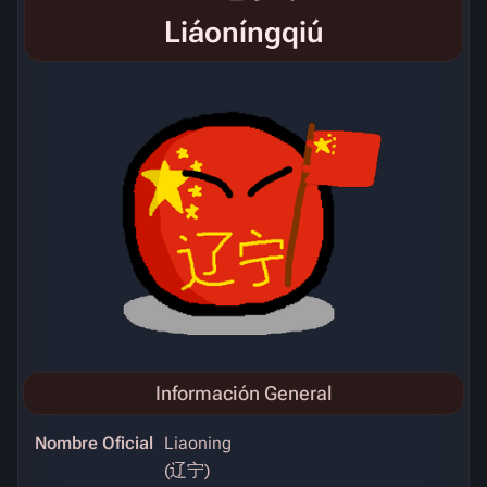
Liáoníngqiú
Información General
Nombre Oficial
Liaoning
(辽宁)