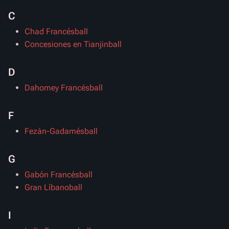
C
Chad Francésball
Concesiones en Tianjinball
D
Dahomey Francésball
F
Fezán-Gadamésball
G
Gabón Francésball
Gran Líbanoball
I