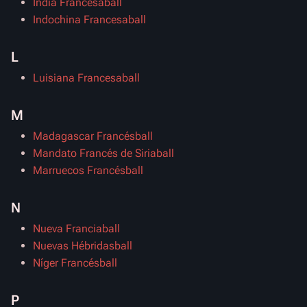
India Francesaball
Indochina Francesaball
L
Luisiana Francesaball
M
Madagascar Francésball
Mandato Francés de Siriaball
Marruecos Francésball
N
Nueva Franciaball
Nuevas Hébridasball
Níger Francésball
P