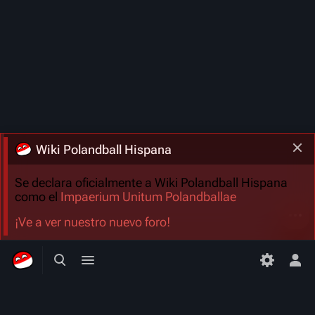
Wiki Polandball Hispana
Se declara oficialmente a Wiki Polandball Hispana
como el
Impaerium Unitum Polandballae
Más a
¡Ve a ver nuestro nuevo foro!
Búsqueda alternativa
Menú alternativo
Men