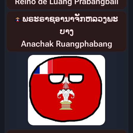
Reino de Luang Prabangball
ພຣະຣາຊອານາຈັກຫລວງພະ
ບາງ
Anachak Ruangphabang