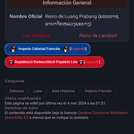
Información General
Nombre Oficial
Reino de Luang Prabang (ພຣະຣາຊ
ອານາຈັກຫລວງພະບາງ)
Lan Xangball
Reino de Laosball
Imperio Colonial Francés
Expandir
Repນbເicດ Deຕocrດticດ Popນເດr Lດo
Expandir
Categorías
Esbozos
Laos
Asia Histórica
Imperio Francés
Última modificación
Esta página se editó por última vez el 4 mar 2024 a las 07:51.
Derechos de autor
El contenido está disponible bajo la licencia
Creative Commons Attribution-
ShareAlike 4.0
a menos que se indique lo contrario.