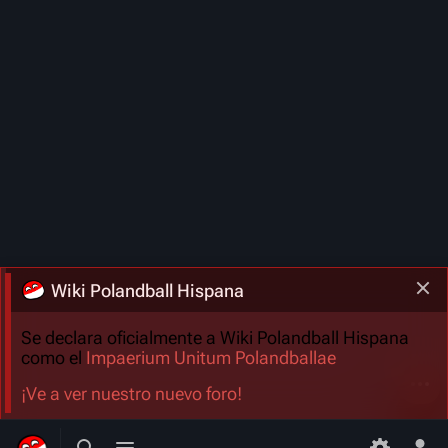
Wiki Polandball Hispana
Se declara oficialmente a Wiki Polandball Hispana
como el
Impaerium Unitum Polandballae
Más a
¡Ve a ver nuestro nuevo foro!