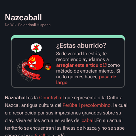
Nazcaball
De Wiki Polandball Hispana
¿Estas aburrido?
Si de verdad lo estás, te
recomiendo ayudarnos a
arreglar este artículo
como
método de entretenimiento. Si
no lo quieres hacer,
pasa de
largo
.
Nazcaball
es la
Countryball
que representa a la Cultura
Nazca, antigua cultura del
Perúball precolombino
, la cual
era reconocida por sus impresiones gravados sobre su
clay. Vivía en los actuales valles de
Icaball
.En su actual
territorio se encuentran las líneas de Nazca y no se sabe
como se hizo
6ball
lo ayudó