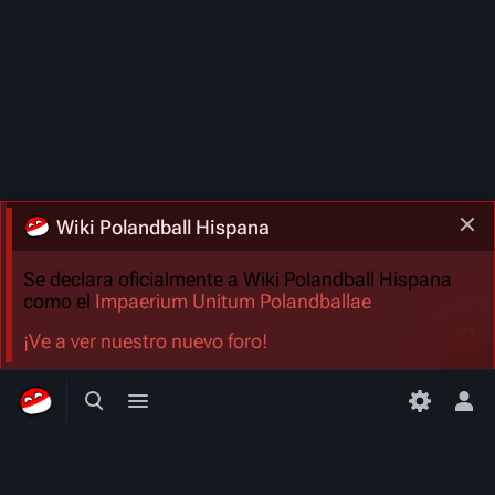
Wiki Polandball Hispana
Se declara oficialmente a Wiki Polandball Hispana
como el
Impaerium Unitum Polandballae
Más a
¡Ve a ver nuestro nuevo foro!
Búsqueda alternativa
Menú alternativo
Men