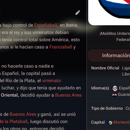
a bajo control de
Españaball
, en Iberia,
l era el rey y sus virreinatos debían
¡Malditos Unitario
 tenía control total sobre América, esto
Federal
unos si le hacían caso a
Franciaball
y
Información
 no hacerle caso a nadie e
Nombre Oficial
Liga
 Español, la capital pasó a
Libr
el Río de la Plata, el
virreinato
 luchar, y dijo que tenía que ayudarlo en
Idioma(s)
Españ
Guara
Oriental,
decidió ayudar a
Buenos Aires
Tipo de Gobierno
Co
es de
Buenos Aires
y ganó, así se unió
e la Plataball
, luego discutió con
Capital
Montevid
y los otros no, entonces decidió