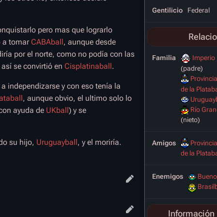
Gentilicio
Federal
onquistarlo pero mas que lograrlo
Relaci
ó a tomar
CABAball
, aunque desde
iría por el norte, como no podía con las
Familia
Imperio
, así se convirtió en
Cisplatinaball
.
(padre)
Provinci
a independizarse y con eso tenía la
de la Plataba
ataball
, aunque obvio, el ultimo solo lo
Uruguayb
Río Gran
 (con ayuda de
UKball
) y se
(nieto)
do su hijo,
Uruguayball
, y el moriría.
Amigos
Provinci
de la Plataba
Enemigos
Buenos
Brasilb
Información 