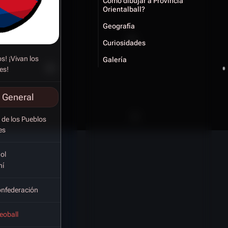
Como dibujar a Provincia
Orientalball?
Geografía
Curiosidades
s! ¡Vivan los
Galería
es!
 General
 de los Pueblos
es
ol
ní
nfederación
eoball