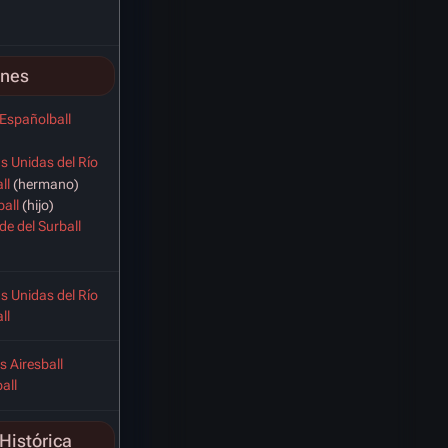
ones
 Españolball
as Unidas del Río
ll
(hermano)
all
(hijo)
de del Surball
as Unidas del Río
ll
 Airesball
all
Histórica