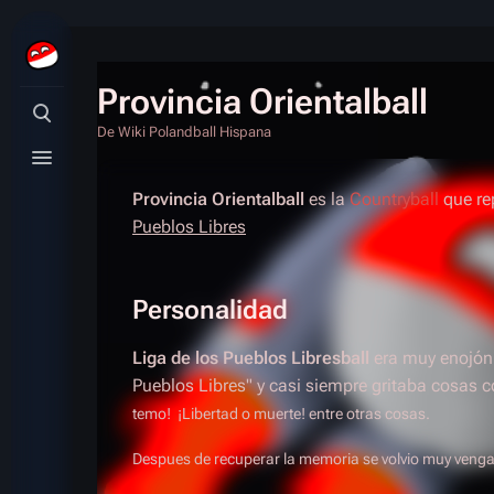
Provincia Orientalball
Búsqueda alternativa
De Wiki Polandball Hispana
Menú alternativo
Provincia Orientalball
es la
Countryball
que re
Pueblos Libres
Personalidad
Liga de los Pueblos Libresball
era muy enojón, 
Pueblos Libres" y casi siempre gritaba cosas
temo! ¡Libertad o muerte! entre otras cosas.
Despues de recuperar la memoria se volvio muy vengat