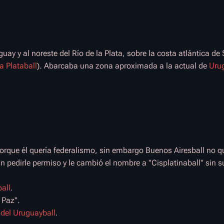
guay y al noreste del Río de la Plata, sobre la costa atlántica d
a Plataball
). Abarcaba una zona aproximada a la actual de
Uru
rque él quería federalismo, sin embargo Buenos Airesball no qu
in pedirle permiso y le cambió el nombre a "Cisplatinaball" sin s
ball
.
 Paz".
 del Uruguayball
.