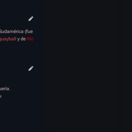
e Sudamérica (fue
guayball
y de
Río
ería.
u