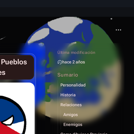
Más acci
Última modificación
s Pueblos
hace 2 años
es
Sumario
Personalidad
Historia
Relaciones
Amigos
Enemigos