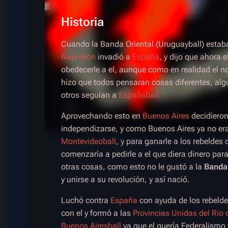
Historia
Cuando la Banda Oriental (Uruguayball) estab
Napoleón
invadió a
España
, y dijo que ahora e
obedecerle a el, aunque como en realidad el no
hizo que todos pensaran cosas diferentes, alg
otros seguían a
Españaball.
Aprovechando esto en
Buenos Aires
decidieron
independizarse, y como Buenos Aires ya no era
Montevideoball
, y para ganarle a los rebeldes d
comenzaría a pedirle a el que diera dinero para
otras cosas, como esto no le gustó a la
Banda 
y unirse a su revolución, y así nació.
Luchó contra
España
con ayuda de los rebeld
con el y formó a las
Provincias Unidas del Rio d
Buenos Airesball
ya que el quería Federalismo 