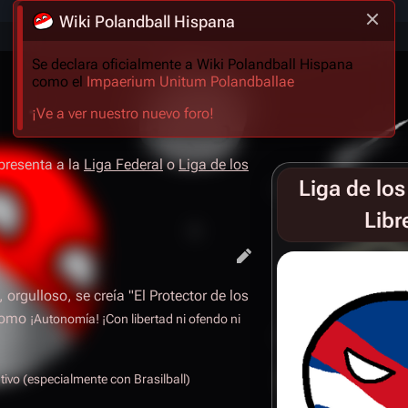
Wiki Polandball Hispana
Se declara oficialmente a Wiki Polandball Hispana
como el
Impaerium Unitum Polandballae
¡Ve a ver nuestro nuevo foro!
presenta a la
Liga Federal
o
Liga de los
Liga de lo
Libr
orgulloso, se creía "El Protector de los
 como
¡Autonomía! ¡Con libertad ni ofendo ni
ivo (especialmente con Brasilball)