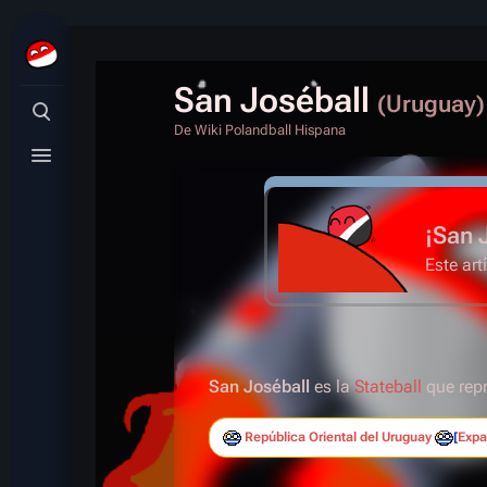
San Joséball
(Uruguay)
Búsqueda alternativa
De Wiki Polandball Hispana
Menú alternativo
¡San 
Este art
San Joséball
es la
Stateball
que rep
República Oriental del Uruguay
Expa