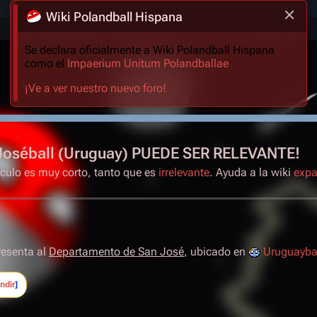
Wiki Polandball Hispana
Se declara oficialmente a Wiki Polandball Hispana
como el
Impaerium Unitum Polandballae
¡Ve a ver nuestro nuevo foro!
Joséball (Uruguay) PUEDE SER RELEVANTE!
ículo es muy corto, tanto que es
irrelevante
. Ayuda a la wiki
expa
resenta al
Departamento de San José
, ubicado en
Uruguayba
ndir