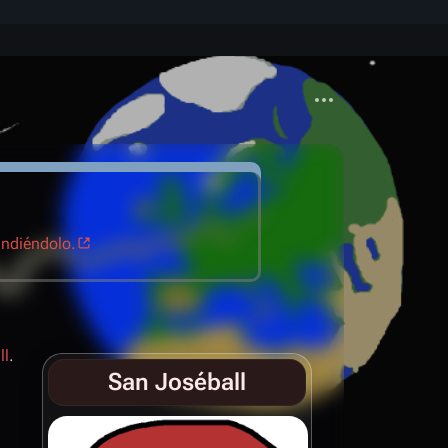
Más acciones
ndiéndolo.
ll
.
San Joséball