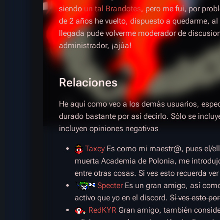
siendo
un tal Brandotes
, pero me fui, por pr
de 2 años he vuelto, dispuesto a quedarme, a
llegada pude volverme moderador de discusion
administrador, ¡ajúa!
Relaciones
He aquí como veo a los demás usuarios, espec
durado bastante por así decirlo. Sólo se inclu
incluyen opiniones negativas
Taxcy
Es como mi maestr@, pues el/ella
muerta Academia de Polonia, me introdujo 
entre otras cosas. Sí ves esto recuerda ver
Specter
Es un gran amigo, así como
activo que yo en el discord.
Sí ves esto po
RedKYR
Gran amigo, también consider