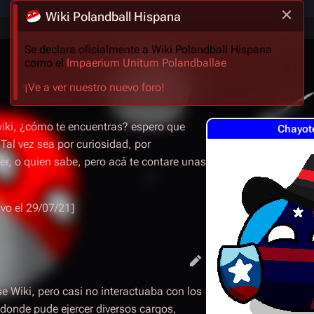
Wiki Polandball Hispana
Se declara oficialmente a Wiki Polandball Hispana
como el
Impaerium Unitum Polandballae
¡Ve a ver nuestro nuevo foro!
wiki, ¿cómo te encuentras? espero que
Chayot
 Tal vez sea por curiosidad, por
er
, o quien sabe, pero acá te contare unas
vo el 29/07/21]
e Wiki, pero casi no interactuaba con los
donde pude ejercer diversos cargos,