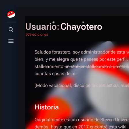
Usuario
:
Chayotero
Búsqueda alternativa
509 ediciones
Menú alternativo
Saludos forastero, soy administrador de esta 
bien, y me alegra que te pasees por este perfil.
stalkeamiento
un stalker stalkeando a un stalk
cuantas cosas de mi
[Modo vacacional, disculpe las molestias, vuel
Historia
Originalmente era un usuario de Steven Univers
demás, hasta que en 2017 encontré esta wiki, 