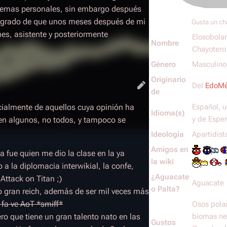
oblemas personales, sin embargo después
l grado de que unos meses después de mi
Gusta un ch
es, asistente y posteriormente
Elosobolar
Nombre
Chayotero
Género
Masculino
Originario
Del
EdoM
de
ialmente de aquellos cuya opinión ha
Español, u
Idioma(s)
y de Espe
yen algunos, no todos, y tampoco se
Ideología
Apartidist
Amigos en
 fue quien me dio la clase en la ya
la wiki
a la diplomacia interwikial, la confe,
¿Aguacate
 Attack on Titan ;)
Aguacate
o Palta?
 gran reich, además de ser mil veces más
r fa ve AoT *smiff*
Osos polare
o que tiene un gran talento nato en las
biomas ne
Gustos