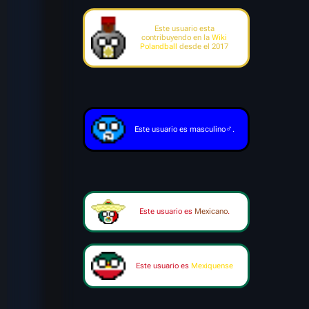
Este usuario esta
contribuyendo en la
Wiki
Polandball
desde el 2017
♂
Este usuario es masculino
.
Este usuario es
Mexicano
.
Este usuario es
Mexiquense