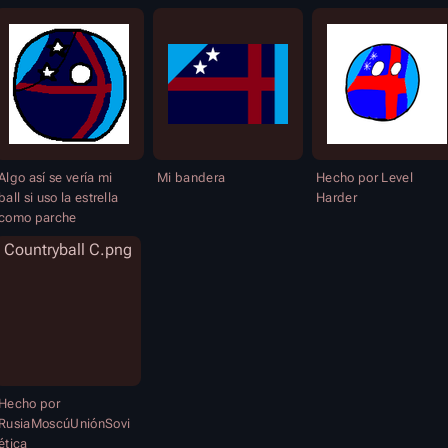
Algo así se vería mi
Mi bandera
Hecho por Level
ball si uso la estrella
Harder
como parche
Countryball C.png
Hecho por
RusiaMoscúUniónSovi
ética