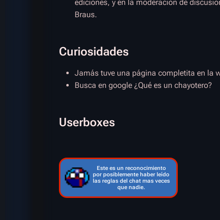
ediciones, y en la moderación de discusio
Braus.
Curiosidades
Jamás tuve una página completita en la wi
Busca en google
¿Qué es un chayotero?
Userboxes
Este es un reconocimiento
por posiblemente haber leído
las reglas del chat mas veces
que nadie.