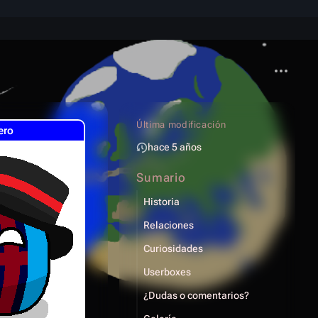
Más acci
Última modificación
ero
hace 5 años
Sumario
Historia
Relaciones
Curiosidades
Userboxes
¿Dudas o comentarios?