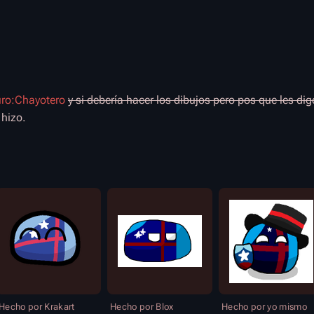
ro:Chayotero
y si debería hacer los dibujos pero pos que les di
 hizo.
Hecho por Krakart
Hecho por Blox
Hecho por yo mismo