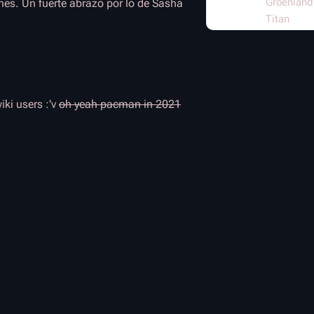
Groenlandi
nes. Un fuerte abrazo por lo de Sasha
Titan
ki users :'v
oh yeah pacman in 2021