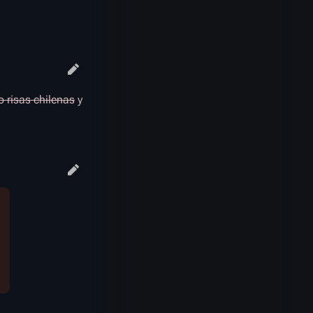
go
risas chilenas
y