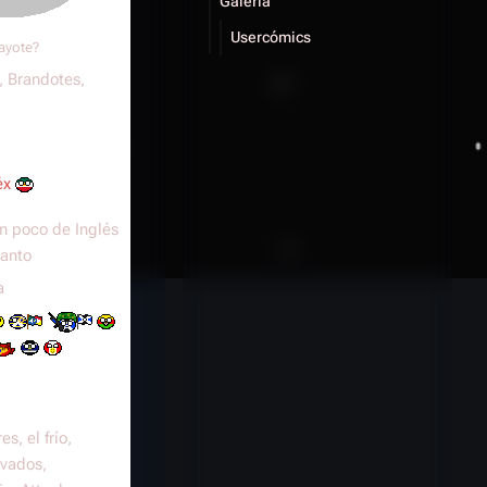
Galería
Usercómics
ayote?
, Brandotes,
éx
n poco de Inglés
ranto
a
s, el frío,
vados,