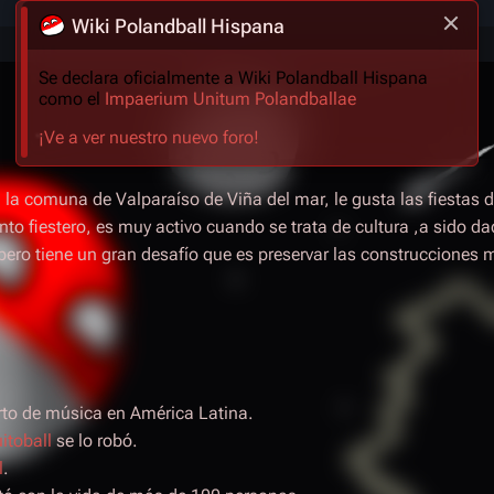
Wiki Polandball Hispana
Se declara oficialmente a Wiki Polandball Hispana
como el
Impaerium Unitum Polandballae
¡Ve a ver nuestro nuevo foro!
a la comuna de Valparaíso de Viña del mar, le gusta las fiestas 
nto fiestero, es muy activo cuando se trata de cultura ,a sido d
ero tiene un gran desafío que es preservar las construcciones 
rto de música en América Latina.
itoball
se lo robó.
l
.