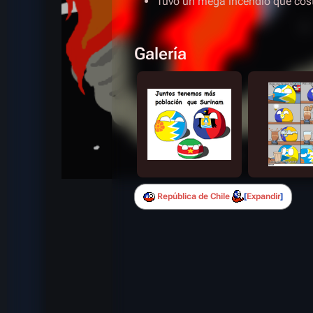
Tuvo un mega incendio que cost
Galería
República de Chile
Expandir