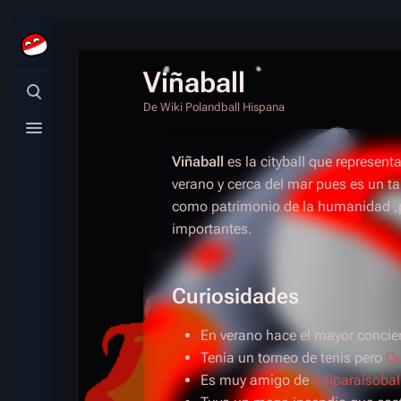
Viñaball
Búsqueda alternativa
De Wiki Polandball Hispana
Menú alternativo
Viñaball
es la cityball que represent
verano y cerca del mar pues es un ta
como patrimonio de la humanidad ,p
importantes.
Curiosidades
En verano hace el mayor concie
Tenia un torneo de tenis pero
Qu
Es muy amigo de
Valparaísobal