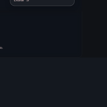
Litoral
Si
io.