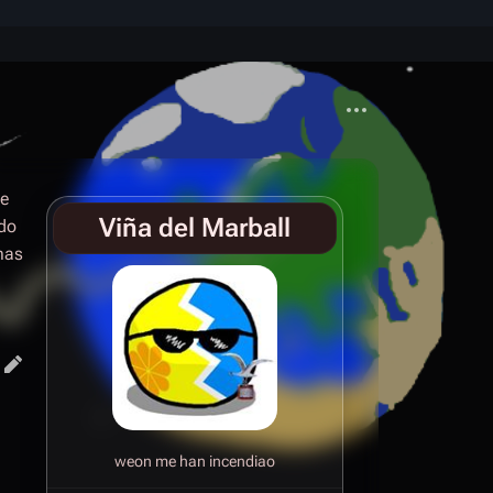
Más acciones
de
Viña del Marball
ado
mas
weon me han incendiao