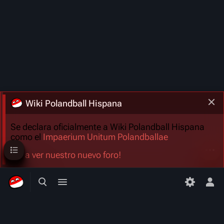
Wiki Polandball Hispana
Se declara oficialmente a Wiki Polandball Hispana
como el
Impaerium Unitum Polandballae
Sumario
Más a
¡Ve a ver nuestro nuevo foro!
Búsqueda alternativa
Menú alternativo
Men