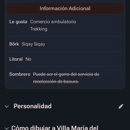
Información Adicional
Le gusta
Comercio ambulatorio
Trekking
Börk
Siqay Siqay
Litoral
No
Sombrero
Puede ser el gorro del servicio de
recolección de basura.
Personalidad
Cómo dibujar a Villa María del