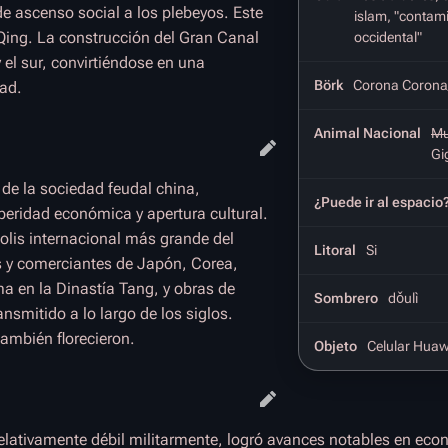
de ascenso social a los plebeyos. Este
islam, "contami
a Qing. La construcción del Gran Canal
occidental"
 el sur, convirtiéndose en una
Börk
Corona Corona/
dad.
Animal Nacional
Mu
Gi
 de la sociedad feudal china,
¿Puede ir al espacio
peridad económica y apertura cultural.
polis internacional más grande del
Litoral
Si
 y comerciantes de Japón, Corea,
ma en la Dinastía Tang, y obras de
Sombrero
dǒulì
nsmitido a lo largo de los siglos.
también florecieron.
Objeto
Celular Huaw
elativamente débil militarmente, logró avances notables en eco