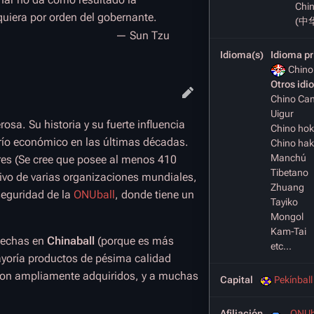
Chi
iquiera por orden del gobernante.
(中
— Sun Tzu
Idioma(s)
Idioma pr
Chino
Otros idi
Chino Ca
Uigur
osa. Su historia y su fuerte influencia
Chino hok
río económico en las últimas décadas.
Chino ha
Manchú
es (Se cree que posee al menos 410
Tibetano
vo de varias organizaciones mundiales,
Zhuang
seguridad de la
ONUball
, donde tiene un
Tayiko
Mongol
Kam-Tai
hechas en
Chinaball
(porque es más
etc...
yoría productos de pésima calidad
 son ampliamente adquiridos, y a muchas
Capital
Pekínball
Afiliación
ONUb