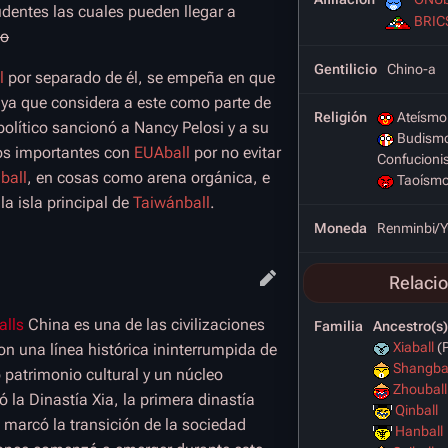
dentes las cuales pueden llegar a
BRIC
ño
Gentilicio
Chino-a
l
por separado de él, se empeña en que
ya que considera a este como parte de
Religión
Ateísmo 
político sancionó a Nancy Pelosi y a su
Budism
dos importantes con
EUAball
por no evitar
Confucion
ball
, en cosas como arena orgánica, e
Taoísm
la isla principal de
Taiwánball
.
Moneda
Renminbi/
Relaci
alls
China es una de las civilizaciones
Familia
Ancestro(s)
Xiaball
(P
 una línea histórica ininterrumpida de
Shangba
patrimonio cultural y un núcleo
Zhouball
ó la Dinastía Xia, la primera dinastía
Qinball
o marcó la transición de la sociedad
Hanball