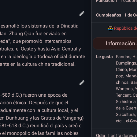
Fundación
1 octubr
Cumpleaños
1 de O
esarrolló los sistemas de la Dinastía
República d
Han, Zhang Qian fue enviado en
 Seda", que promovió intercambios
Información 
rales, el Oeste y hasta Asia Central y
en la ideología ortodoxa oficial durante
Le gusta
Pandas, Hu
Dumplings
nte en la cultura china tradicional.
Chino, Mur
pop, Mand
chinos, Ba
Wontons, Yo
20-589 d.C.) fueron una época de
Tencent, Ca
Su historia 
ación étnica. Después de que el
de la Guerr
adualmente con la cultura local, y el
Su cultura, 
 en Dunhuang y las Grutas de Yungang)
etc...
el Co
581-618 d.C.) reunificó el país y creó el
 el monopolio de las familias nobles
Odia
Los traidores, 