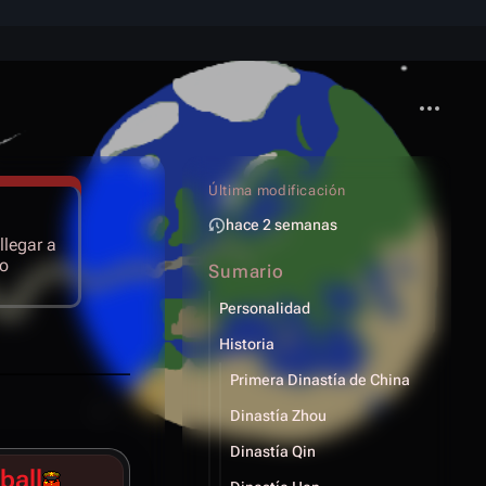
Más acci
Última modificación
hace 2 semanas
llegar a
ro
Sumario
Personalidad
Historia
Primera Dinastía de China
Dinastía Zhou
Dinastía Qin
ball