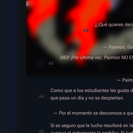
¿¡Qué quieres decir
“
— Paimon, Ge
¡NO! ¡Por última vez, Paimon N
“
— Paimo
Como que a los estudiantes les gusta do
“
que pasa un día y no se despiertan.
— Por el momento se desconoce a qué 
Si es seguro que la lucha resultará en l
“
aunque el gobernante lo prohíba; Si lu