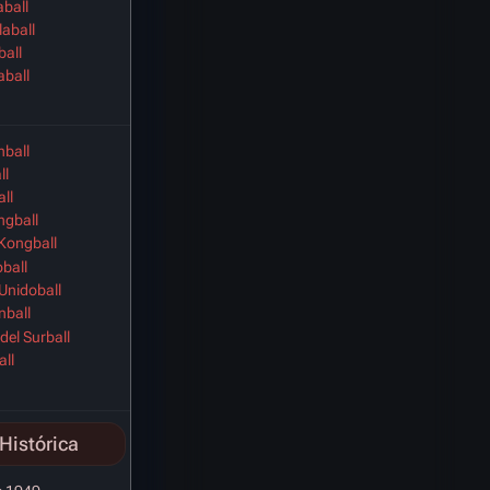
aball
aball
ball
aball
nball
ll
all
ngball
Kongball
ball
Unidoball
nball
del Surball
all
Histórica