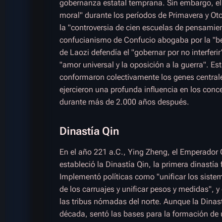
gobernanza estatal temprana. Sin embargo, el 
moral" durante los períodos de Primavera y Ot
la "controversia de cien escuelas de pensamien
confucianismo de Confucio abogaba por la "ben
de Laozi defendía el "gobernar por no interferi
"amor universal y la oposición a la guerra". E
conformaron colectivamente los genes centrales
ejercieron una profunda influencia en los conce
durante más de 2.000 años después.
Dinastía Qin
En el año 221 a.C., Ying Zheng, el Emperador Q
estableció la Dinastía Qin, la primera dinastía 
Implementó políticas como "unificar los sistem
de los carruajes y unificar pesos y medidas", y
las tribus nómadas del norte. Aunque la Dinas
década, sentó las bases para la formación de 