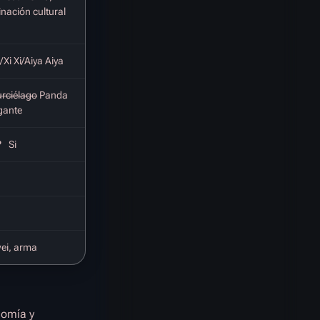
nación cultural
Xi Xi/Aiya Aiya
rciélago
Panda
gante
?
Si
ei, arma
nomía y