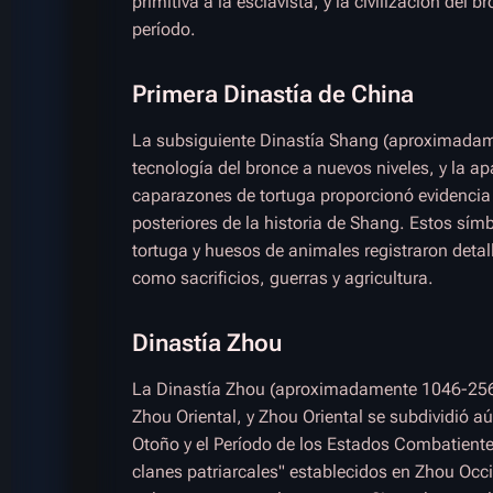
primitiva a la esclavista, y la civilización de
período.
Primera Dinastía de China
La subsiguiente Dinastía Shang (aproximadame
tecnología del bronce a nuevos niveles, y la ap
caparazones de tortuga proporcionó evidencia e
posteriores de la historia de Shang. Estos sí
tortuga y huesos de animales registraron detall
como sacrificios, guerras y agricultura.
Dinastía Zhou
La Dinastía Zhou (aproximadamente 1046-256 a
Zhou Oriental, y Zhou Oriental se subdividió a
Otoño y el Período de los Estados Combatientes
clanes patriarcales" establecidos en Zhou Occi