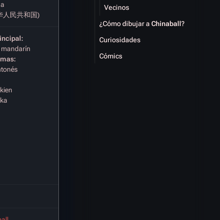
na
Vecinos
华人民共和国)
¿Cómo dibujar a
Chinaball
?
incipal:
Curiosidades
 mandarín
Cómics
omas:
ntonés
kien
kka
all