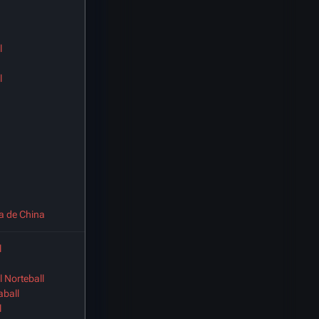
l
l
a de China
l
l Norteball
aball
l