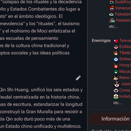
"colapso de los rituales y la decadencia
Sudáfric
Venezuel
oño y Estados Combatientes dio lugar a
Pakistán
to" en el ámbito ideológico. El
Palestin
evolencia" y los "rituales", el taoísmo
etc...
r" y el mohismo de Moci enfatizaba el
stas escuelas de pensamiento
Enemigos
Taiwa
 de la cultura china tradicional y
EUAba
ptos sociales y las ideas políticas
Tíbetb
Sinkia
Hong 
Macao
Reino 
Japó
in Shi Huang, unificó los seis estados y
Corea 
Indiab
feudal centralizada en la historia china.
etc...
as de escritura, estandarizar la longitud
 construyó la Gran Muralla para resistir a
Información 
tía Qin solo duró poco más de una
un Estado chino unificado y multiétnico.