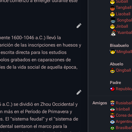
l bronce comenzó a emerger durante este
Suiball
Tangball
Liaoball
Songbal
Jinball
Yuanbal
nte 1600-1046 a.C.) llevó la
arición de las inscripciones en huesos y
Bisabuelo
Mingball
scrita directa para los estudios
mbolos grabados en caparazones de
Abuelo
es de la vida social de aquella época,
Qingball
Padre
Republic
Amigos
Rusiabal
.C.) se dividió en Zhou Occidental y
Iránball
ún más en el Período de Primavera y
Corea de
. El "sistema feudal" y el "sistema de
Argentin
dental sentaron el marco para la
Brasilbal