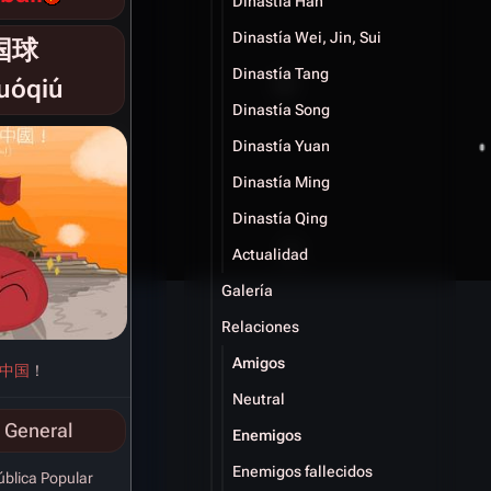
Dinastía Han
Dinastía Wei, Jin, Sui
国球
Dinastía Tang
uóqiú
Dinastía Song
Dinastía Yuan
Dinastía Ming
Dinastía Qing
Actualidad
Galería
Relaciones
Amigos
中国
！
Neutral
 General
Enemigos
Enemigos fallecidos
blica Popular