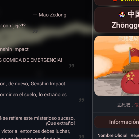
中
— Mao Zedong
Zhōngg
 con 'jeje'!?
”
nshin Impact
O ES COMIDA DE EMERGENCIA!
”
n, de nuevo, Genshin Impact
rmir en el suelo, lo extraño es
”
去死吧，
假
se refiere este misterioso suceso.
Información
¡Que extraño!
a victoria, entonces debes luchar,
”
Nombre Oficial
Repú
char no da como resultado la