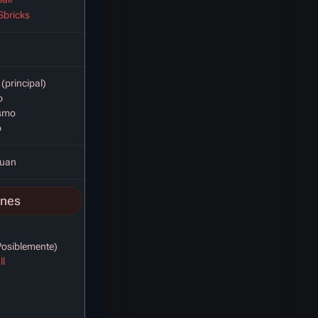
Sbricks
(principal)
o
ismo
o
Yuan
ones
osiblemente)
ll