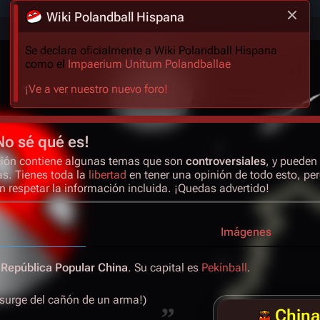
Wiki Polandball Hispana
Se declara oficialmente a Wiki Polandball Hispana
como el
Impaerium Unitum Polandballae
¡Ve a ver nuestro nuevo foro!
No sé qué es!
cción contiene algunas temas que son
controversiales
, y pueden 
as. Tienes toda la
libertad
en tener una opinión de todo esto, pe
n respetar la información incluida. ¡Quedas advertido!
Imágenes
a
República Popular China
. Su capital es
Pekínball
.
rge del cañón de un arma!)
”
China