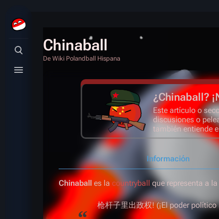
Chinaball
Búsqueda alternativa
De Wiki Polandball Hispana
Menú alternativo
¿Chinaball? ¡
Este artículo o se
discusiones o pele
también entiende e
Información
Chinaball
es la
countryball
que representa a l
枪杆子里出政权! (¡El poder político su
“