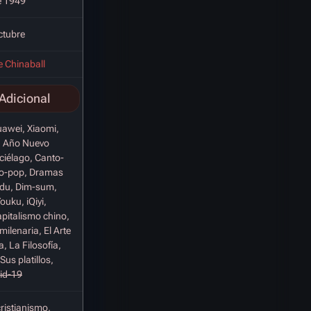
e 1949
ctubre
e Chinaball
Adicional
awei, Xiaomi,
, Año Nuevo
ciélago, Canto-
o-pop, Dramas
idu, Dim-sum,
uku, iQiyi,
pitalismo chino,
milenaria, El Arte
a, La Filosofía,
Sus platillos,
vid-19
cristianismo,