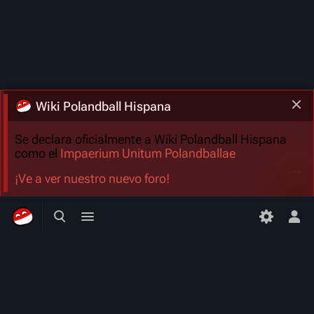
Wiki Polandball Hispana
Se declara oficialmente a Wiki Polandball Hispana
como el
Impaerium Unitum Polandballae
Más a
¡Ve a ver nuestro nuevo foro!
Búsqueda alternativa
Menú alternativo
Men
Wiki Polandball Hispana