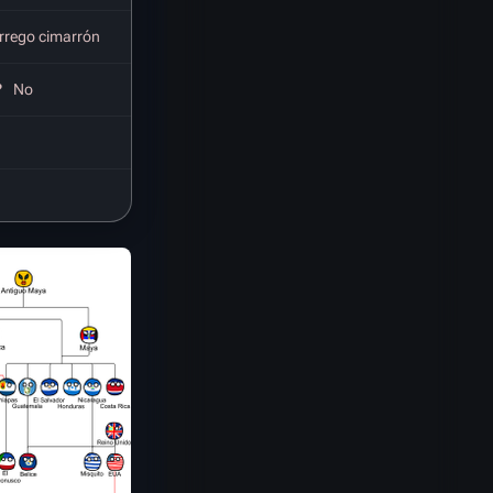
rrego cimarrón
?
No