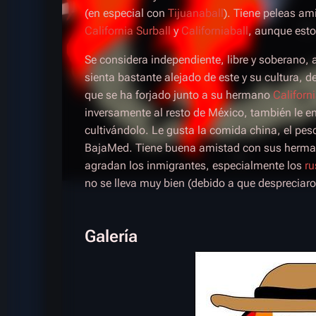
(en especial con
Tijuanaball
). Tiene peleas a
California Surball
y
Californiaball
, aunque esto
Se considera independiente, libre y soberano
sienta bastante alejado de este y su cultura, d
que se ha forjado junto a su hermano
Californ
inversamente al resto de México, también le e
cultivándolo. Le gusta la comida china, el pes
BajaMed
. Tiene buena amistad con sus herm
agradan los inmigrantes, especialmente los
ru
no se lleva muy bien (debido a que despreciaron 
Galería