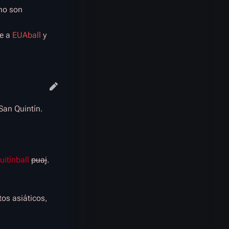
 no son
me a
EUAball
y
San Quintín.
uitínball
puaj
.
tos asiáticos,