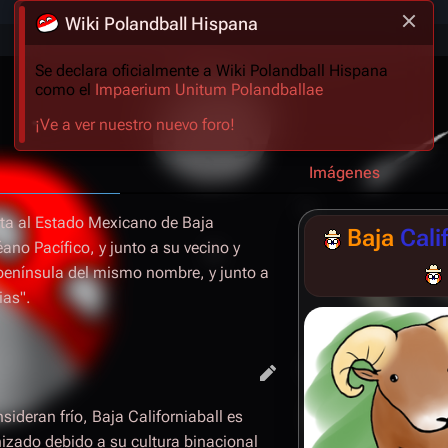
Wiki Polandball Hispana
Se declara oficialmente a Wiki Polandball Hispana
como el
Impaerium Unitum Polandballae
¡Ve a ver nuestro nuevo foro!
Imágenes
nta al Estado Mexicano de Baja
Baja
Cali
éano Pacífico, y junto a su vecino y
península del mismo nombre, y junto a
ias".
ideran frío, Baja Californiaball es
nizado
debido a su cultura binacional