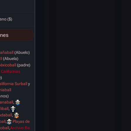
ano ($)
ones
añaball
(Abuelo)
ll
(Abuela)
éxicoball
(padre)
 Californias
)
lifornia Surball
y
niaball
anos)
uanaball
,
iball
,
daball
,
ball
,
Playas de
toball
,
Archivo:Ba