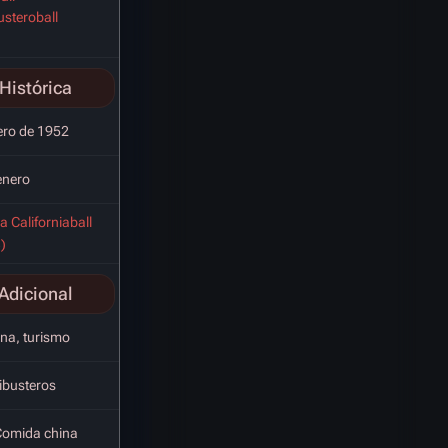
busteroball
Histórica
ero de 1952
enero
a Californiaball
)
Adicional
na, turismo
libusteros
Comida china