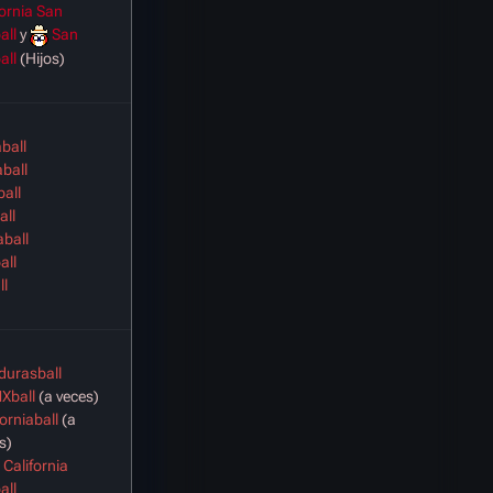
fornia
San
all
y
San
all
(Hijos)
ball
aball
all
all
aball
all
ll
urasball
Xball
(a veces)
forniaball
(a
s)
 California
all