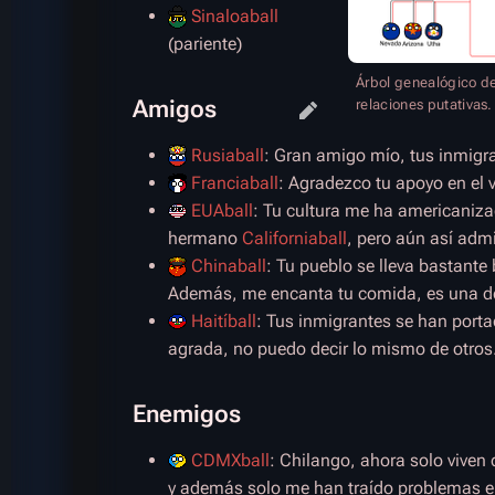
Sinaloaball
(pariente)
Árbol genealógico de
Amigos
relaciones putativas.
Rusiaball
: Gran amigo mío, tus inmigr
Franciaball
: Agradezco tu apoyo en el v
EUAball
: Tu cultura me ha americaniza
hermano
Californiaball
, pero aún así admi
Chinaball
: Tu pueblo se lleva bastante
Además, me encanta tu comida, es una de 
Haitíball
: Tus inmigrantes se han port
agrada, no puedo decir lo mismo de otros.
Enemigos
CDMXball
: Chilango, ahora solo viven
y además solo me han traído problemas el