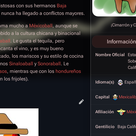
mistosas con sus hermanos
Baja
 nunca ha llegado a conflictos mayores.
¡Cimarrón y 
, ama mucho a
Méxicoball
, aunque se
ebido a la cultura chicana y binacional
iaball
. Le gusta el tequila, pero
Información
ncanta el vino, y es muy bueno
Nombre Oficial
Esta
cado, los mariscos y su estilo de cocina
Sob
anos
Sinaloaball
y
Sonoraball
. Le
Cali
sos
, mientras que con los
hondureños
los frijoles).
Idioma(s)
Españ
Capital
Mexicalib
Afiliación
Méxi
Gentilicio
Baja Calif