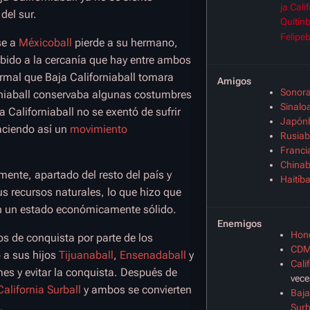
ja Cali
del sur.
Quitínb
Felipeb
se a
Méxicoball
pierde a su hermano,
bido a la cercanía que hay entre ambos
rmal que Baja Californiaball tomara
Amigos
Sonora
niaball conservaba algunas costumbres
Sinalo
Californiaball no se exentó de sufrir
Japónb
aciendo así un
movimiento
Rusiab
Franci
Chinab
mente, apartado del resto del país y
Haitíba
 recursos naturales, lo que hizo que
a en un estado económicamente sólido.
Enemigos
Hond
os de conquista por parte de los
CDM
 a sus hijos
Tijuanaball
,
Ensenadaball
y
Cali
s y evitar la conquista. Después de
vece
California Surball
y ambos se convierten
Baja
.
Surb