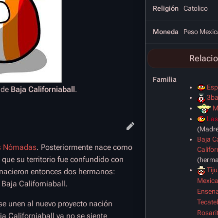
Religión
Catolico
Moneda
Peso Mexic
Relaci
Familia
Esp
a de
Baja Californiaball
.
3ba
M
Las
(Madre
Baja Ca
s Nómadas
. Posteriormente nace como
Califor
 que su territorio fue confundido con
(herm
Tij
e, nacieron entonces dos hermanos:
Mexical
 Baja Californiaball.
Ensena
Tecate
se unen al nuevo proyecto nación
Rosari
 Californiaball ya no se siente