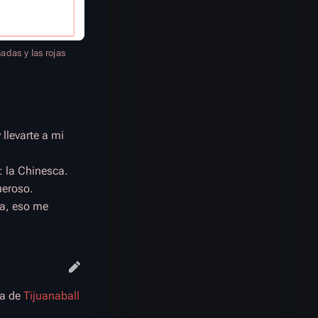
adas y las rojas
llevarte a mi
: la Chinesca.
ueroso.
ra, eso me
za de
Tijuanaball