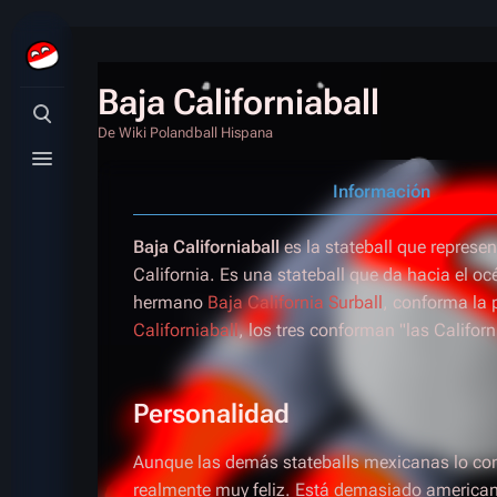
Baja Californiaball
Búsqueda alternativa
De Wiki Polandball Hispana
Menú alternativo
Información
Baja Californiaball
es la stateball que represe
California. Es una stateball que da hacia el oc
hermano
Baja California Surball
, conforma la 
Californiaball
, los tres conforman "las Californ
Personalidad
Aunque las demás stateballs mexicanas lo cons
realmente muy feliz. Está demasiado
america