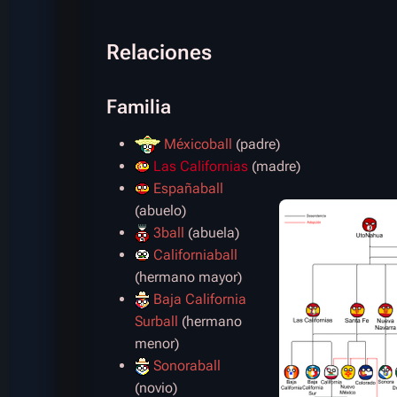
Relaciones
Familia
Méxicoball
(padre)
Las Californias
(madre)
Españaball
(abuelo)
3ball
(abuela)
Californiaball
(hermano mayor)
Baja California
Surball
(hermano
menor)
Sonoraball
(novio)