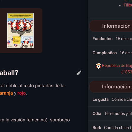
Fili
Información 
Fundación
16 de en
Cumpleaños
16 de 
República de Baj
aball?
(1853
ral doble al resto pintadas de la
Información 
aranja
y
rojo
.
Le gusta
Comida chi
Odia
Terremotos y fi
a la versión femenina), sombrero
Börk
Comida china 