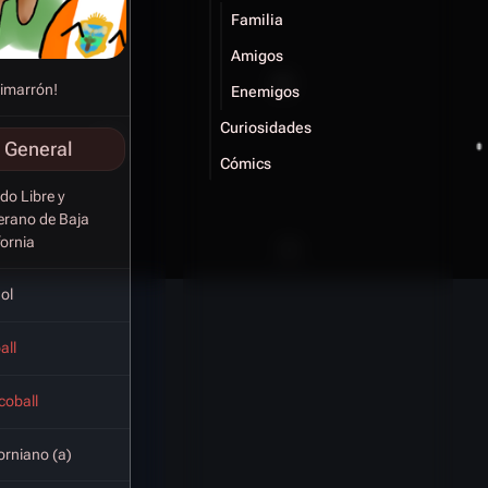
Familia
Amigos
Cimarrón!
Enemigos
Curiosidades
 General
Cómics
do Libre y
erano de Baja
fornia
ol
all
coball
orniano (a)