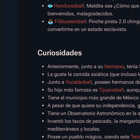
Hondurasball
: Maldita sea ¿Cómo que 
bienvenidos, malagradecidos.
Filibusteroball
: Pinche pirata 2.0 chin
convertirme en un estado esclavista.
Curiosidades
Anteriormente, junto a su
hermano
, tenía
Le gusta la comida asiática (que incluso 
Junto a
Yucatánball
, poseen hermanos dent
Su hijo más famoso es
Tijuanaball
, aunq
Tiene el municipio más grande de México 
A pesar de que quiere su independencia, g
Tiene un Observatorio Astronómico en la s
Inventó los tacos de pescado, la margarita
mediterráneos y locales.
Posee un pueblo mágico, siendo este
Teca