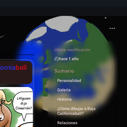
Más acci
Última modificación
hace 1 año
fornia
ball
Sumario
Personalidad
Galería
Historia
¿Cómo dibujar a Baja
Californiaball?
Relaciones