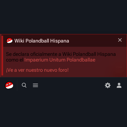
Wiki Polandball Hispana
Se declara oficialmente a Wiki Polandball Hispana
como el
Impaerium Unitum Polandballae
Más a
¡Ve a ver nuestro nuevo foro!
Búsqueda alternativa
Menú alternativo
Men
Wiki Polandball Hispana
Una comunidad dedicada a la Enciclopedia Hispana de